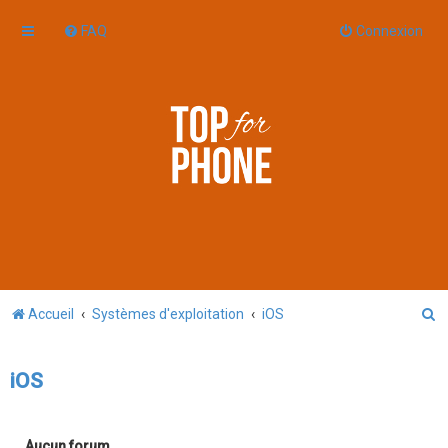
FAQ
Connexion
R
Accueil
Systèmes d'exploitation
iOS
e
c
iOS
h
e
Aucun forum.