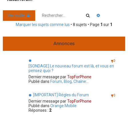
r
c
Rechercher
Recherche ava
Verrouillé
h
Marquer les sujets comme lus
• 8 sujets • Page
1
sur
1
e
r
Annonces
[SONDAGE] Le nouveau forum est là, et vous en
pensez quoi ?
Dernier message par
TopForPhone
Publié dans
Forum, Blog, Chaîne...
[IMPORTANT] Régles du Forum
Dernier message par
TopForPhone
Publié dans
Orange Mobile
Réponses :
2