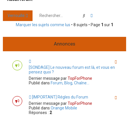
r
c
Rechercher
Recherche avancée
Verrouillé
h
Marquer les sujets comme lus
• 8 sujets • Page
1
sur
1
e
r
Annonces
[SONDAGE] Le nouveau forum est là, et vous en
pensez quoi ?
Dernier message par
TopForPhone
Publié dans
Forum, Blog, Chaîne...
[IMPORTANT] Régles du Forum
Dernier message par
TopForPhone
Publié dans
Orange Mobile
Réponses :
2