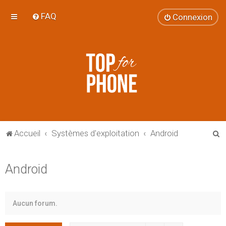
FAQ
Connexion
R
Accueil
Systèmes d'exploitation
Android
e
c
Android
h
e
r
Aucun forum.
c