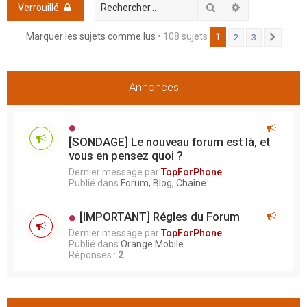
h
Rechercher
Recherche ava
Verrouillé
e
Marquer les sujets comme lus
• 108 sujets
1
2
3
Suivan
r
Annonces
[SONDAGE] Le nouveau forum est là, et
vous en pensez quoi ?
Dernier message par
TopForPhone
Publié dans
Forum, Blog, Chaîne...
[IMPORTANT] Régles du Forum
Dernier message par
TopForPhone
Publié dans
Orange Mobile
Réponses :
2