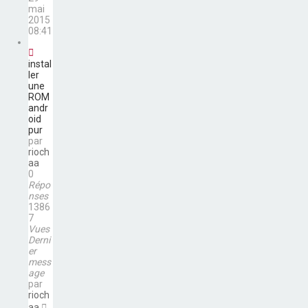
mai
2015
08:41
instal
ler
une
ROM
andr
oid
pur
par
rioch
aa
0
Répo
nses
1386
7
Vues
Derni
er
mess
age
par
rioch
aa