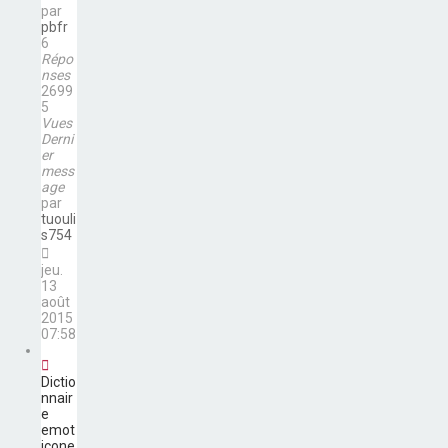
par
pbfr
6
Répo
nses
2699
5
Vues
Derni
er
mess
age
par
tuouli
s754
jeu.
13
août
2015
07:58
Dictio
nnair
e
emot
icone