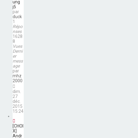
ung
j5
par
duck
1
Répo
nses
1628
8
Vues
Derni
er
mess
age
par
mhz
2000
dim.
27
déc.
2015
15:24
[CHOI
X]
Andr