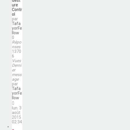
Gest
ure
Contr
ol
par
Tafa
yorFe
llow
0
Répo
nses
1370
6
Vues
Derni
er
mess
age
par
Tafa
yorFe
llow
lun. 3
août
2015
02:34