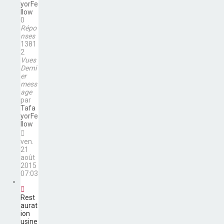
yorFe
llow
0
Répo
nses
1381
2
Vues
Derni
er
mess
age
par
Tafa
yorFe
llow
ven.
21
août
2015
07:03
Rest
aurat
ion
usine