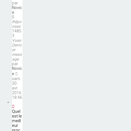
par
Novic
e
0
Répo
nses
1485
3
Vues
Derni
er
mess
age
par
Novic
e
sam.
30
avr.
2016
18:46
Quel
est le
meill
eur
proc