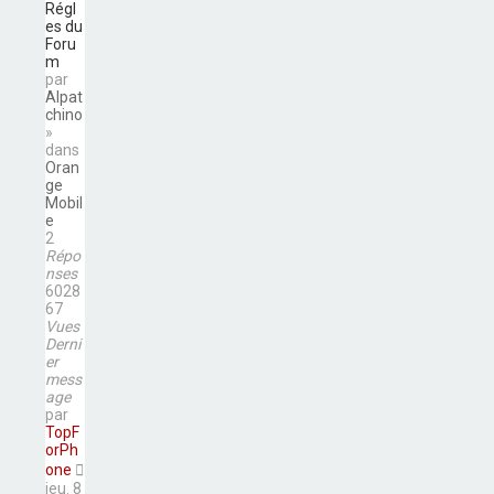
Régl
es du
Foru
m
par
Alpat
chino
»
dans
Oran
ge
Mobil
e
2
Répo
nses
6028
67
Vues
Derni
er
mess
age
par
TopF
orPh
one
jeu. 8