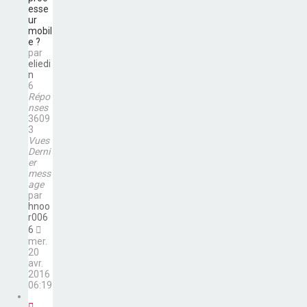
esse
ur
mobil
e ?
par
eliedi
n
6
Répo
nses
3609
3
Vues
Derni
er
mess
age
par
hnoo
r006
6
mer.
20
avr.
2016
06:19