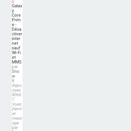
Galax
y
Core
Prim
e -
Désa
ctiver
inter
net
sauf
Wi-Fi
et
MMS
par
Sno
w
8
Répo
nses
4066
7
Vues
Derni
er
mess
age
par