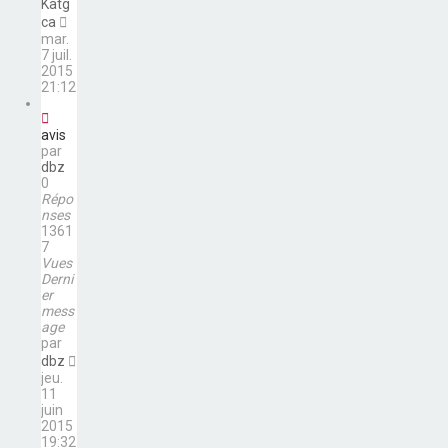
Katg
ca
mar.
7 juil.
2015
21:12
avis
par
dbz
0
Répo
nses
1361
7
Vues
Derni
er
mess
age
par
dbz
jeu.
11
juin
2015
19:32