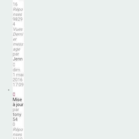
16
Répo
nses
9829
4
Vues
Derni
er
mess
age
par
Jenn
dim.
1 mai
2016
17:09
Mise
à jour
par
tony
54
0
Répo
nses