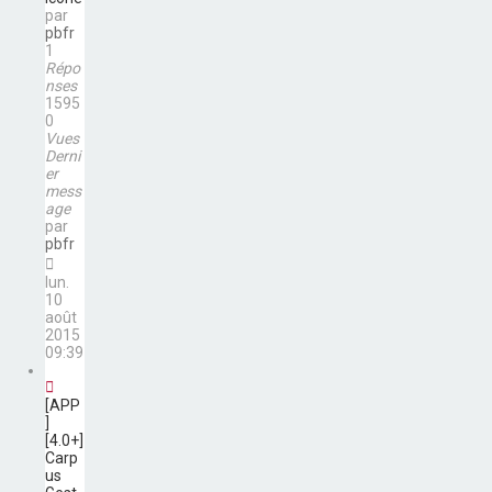
par
pbfr
1
Répo
nses
1595
0
Vues
Derni
er
mess
age
par
pbfr
lun.
10
août
2015
09:39
[APP
]
[4.0+]
Carp
us