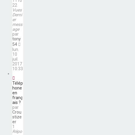
1110
22
Vues
Derni
er
mess
age
par
tony
54
lun.
10
juil.
2017
10:33
Télép
hone
en
franç
ais ?
par
Crou
stize
er
1
Répo