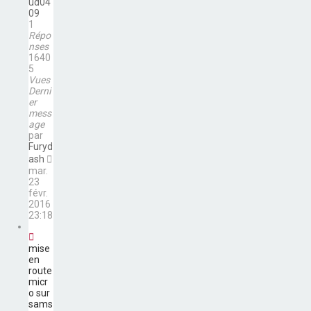
ud04
09
1
Répo
nses
1640
5
Vues
Derni
er
mess
age
par
Furyd
ash
mar.
23
févr.
2016
23:18
mise
en
route
micr
o sur
sams