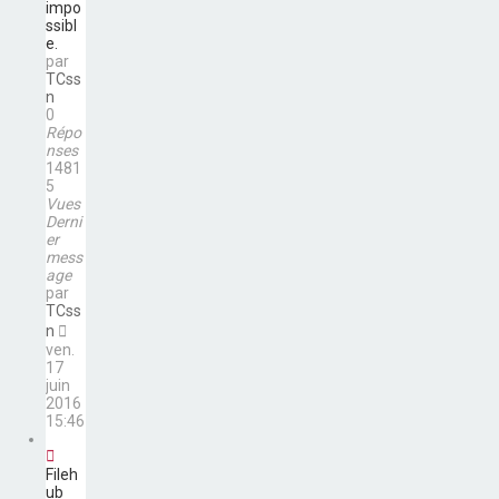
impo
ssibl
e.
par
TCss
n
0
Répo
nses
1481
5
Vues
Derni
er
mess
age
par
TCss
n
ven.
17
juin
2016
15:46
Fileh
ub