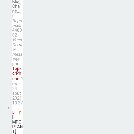
Blog,
Chaî
ne...
0
Répo
nses
4480
82
Vues
Derni
er
mess
age
par
TopF
orPh
one
mar.
24
août
2021
13:27
[I
MPO
RTAN
T]