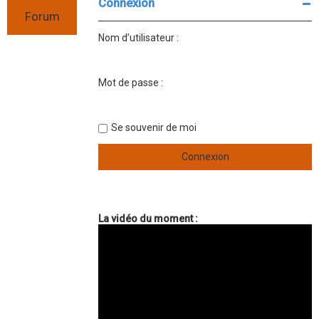
Connexion
r
Forum
c
Nom d’utilisateur :
h
Android
e
T
Mot de passe :
r
o
u
t
s
Se souvenir de moi
u
r
l
e
s
y
s
t
La vidéo du moment :
è
m
e
d
'
e
x
p
l