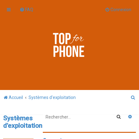
FAQ
Connexion
R
Accueil
Systèmes d'exploitation
e
c
Recherc
Re
Systèmes
h
d'exploitation
e