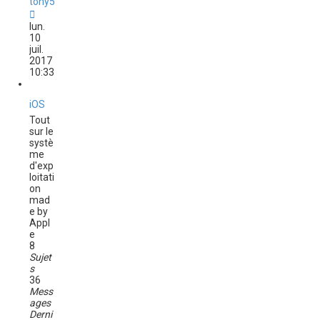
tony54
C
o
lun.
n
10
s
juil.
u
2017
l
10:33
t
e
r
iOS
l
Tout
e
sur le
d
systè
e
me
r
d'exp
n
loitati
i
on
e
mad
r
e by
m
Appl
e
e
s
8
s
Sujet
a
s
g
36
e
Mess
ages
Derni