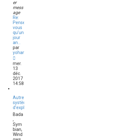
er
mess
age
Re:
Penser
vous
qu'un
jour
an…
par
yohann1313
C
o
mer.
n
13
s
déc.
u
2017
l
14:58
t
e
r
Autres
l
systèmes
e
d'exploitation
d
Bada
e
,
r
Sym
n
bian,
i
Wind
e
ows