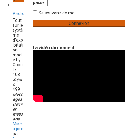
passe :
v
e
a
n
Se souvenir de moi
Android
r
c
Tout
é
sur le
e
systè
me
d'exp
loitati
La vidéo du moment :
on
mad
e by
Goog
le
108
Sujet
s
499
Mess
ages
Derni
er
mess
age
Mise
à jour
par