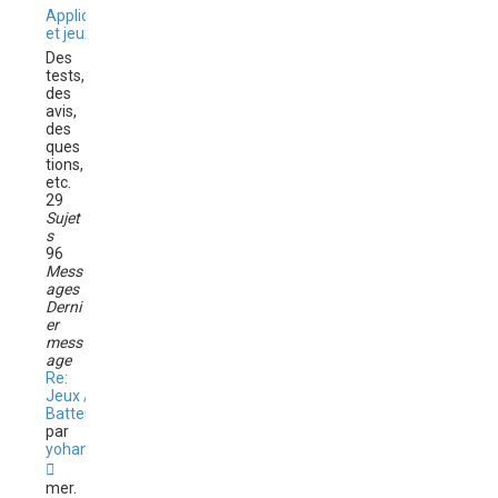
r
Applications
l
et jeux
e
Des
d
tests,
e
des
r
avis,
n
des
i
ques
e
tions,
r
etc.
m
29
e
Sujet
s
s
s
96
a
Mess
g
ages
e
Derni
er
mess
age
Re:
Jeux /
Batterie
par
yohann1313
C
o
mer.