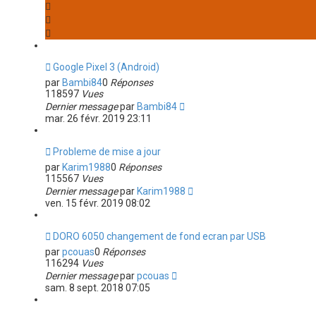
Google Pixel 3 (Android)
par
Bambi84
0
Réponses
118597
Vues
Dernier message
par
Bambi84
mar. 26 févr. 2019 23:11
Probleme de mise a jour
par
Karim1988
0
Réponses
115567
Vues
Dernier message
par
Karim1988
ven. 15 févr. 2019 08:02
DORO 6050 changement de fond ecran par USB
par
pcouas
0
Réponses
116294
Vues
Dernier message
par
pcouas
sam. 8 sept. 2018 07:05