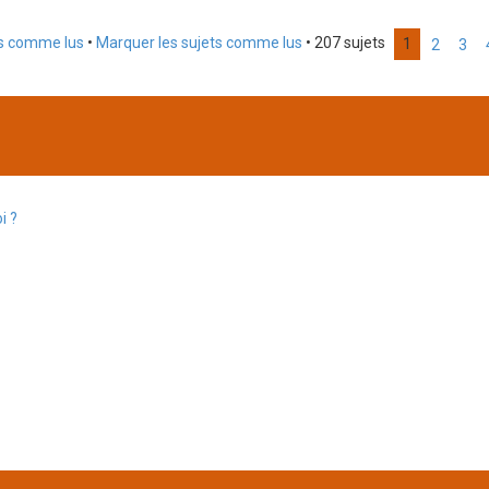
ms comme lus
•
Marquer les sujets comme lus
• 207 sujets
1
2
3
i ?