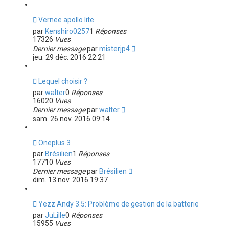
Vernee apollo lite
par
Kenshiro0257
1
Réponses
17326
Vues
Dernier message
par
misterjp4
jeu. 29 déc. 2016 22:21
Lequel choisir ?
par
walter
0
Réponses
16020
Vues
Dernier message
par
walter
sam. 26 nov. 2016 09:14
Oneplus 3
par
Brésilien
1
Réponses
17710
Vues
Dernier message
par
Brésilien
dim. 13 nov. 2016 19:37
Yezz Andy 3.5: Problème de gestion de la batterie
par
JuLille
0
Réponses
15955
Vues