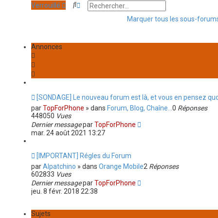
r
u
R
R
Verrouillé
g
n
l
e
e
e
i
t
Marquer tous les sous-foru
c
c
e
e
h
h
r
r
e
e
m
l
r
r
Annonces
e
e
c
c
s
d
h
h
s
e
e
e
a
r
r
a
g
n
v
e
i
a
e
[SONDAGE] Le nouveau forum est là, et vous en pensez quo
n
r
c
par
TopForPhone
» dans
Forum, Blog, Chaîne...
0
Réponses
m
é
448050
Vues
e
e
Dernier message
par
TopForPhone
s
mar. 24 août 2021 13:27
s
a
g
[IMPORTANT] Régles du Forum
e
par
Alpatchino
» dans
Orange Mobile
2
Réponses
602833
Vues
Dernier message
par
TopForPhone
jeu. 8 févr. 2018 22:38
Sujets