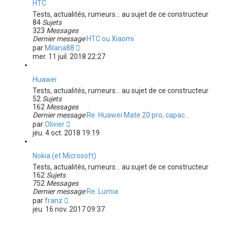
u
HTC
g
n
l
e
Tests, actualités, rumeurs... au sujet de ce constructeur
i
t
84
Sujets
e
e
323
Messages
r
r
Dernier message
HTC ou Xiaomi
m
l
C
par
Milana88
e
e
o
mer. 11 juil. 2018 22:27
s
d
n
s
e
s
a
r
u
Huawei
g
n
l
e
Tests, actualités, rumeurs... au sujet de ce constructeur
i
t
52
Sujets
e
e
162
Messages
r
r
Dernier message
Re: Huawei Mate 20 pro, capac…
m
l
C
par
Olivier
e
e
o
jeu. 4 oct. 2018 19:19
s
d
n
s
e
s
a
r
u
Nokia (et Microsoft)
g
n
l
e
Tests, actualités, rumeurs... au sujet de ce constructeur
i
t
162
Sujets
e
e
752
Messages
r
r
Dernier message
Re: Lumia
m
l
C
par
franz
e
e
o
jeu. 16 nov. 2017 09:37
s
d
n
s
e
s
a