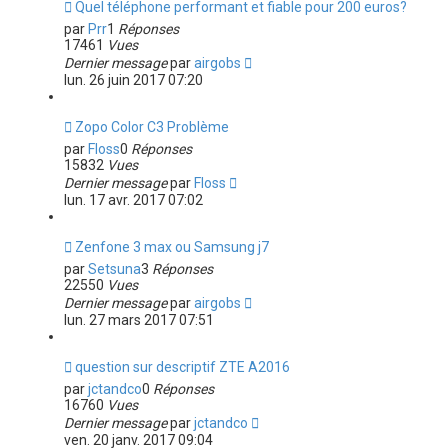
Quel téléphone performant et fiable pour 200 euros?
par
Prr
1
Réponses
17461
Vues
Dernier message
par
airgobs
lun. 26 juin 2017 07:20
Zopo Color C3 Problème
par
Floss
0
Réponses
15832
Vues
Dernier message
par
Floss
lun. 17 avr. 2017 07:02
Zenfone 3 max ou Samsung j7
par
Setsuna
3
Réponses
22550
Vues
Dernier message
par
airgobs
lun. 27 mars 2017 07:51
question sur descriptif ZTE A2016
par
jctandco
0
Réponses
16760
Vues
Dernier message
par
jctandco
ven. 20 janv. 2017 09:04