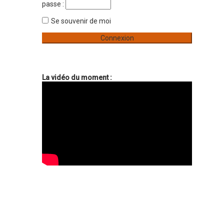
passe :
v
e
a
n
Se souvenir de moi
r
c
é
e
La vidéo du moment :