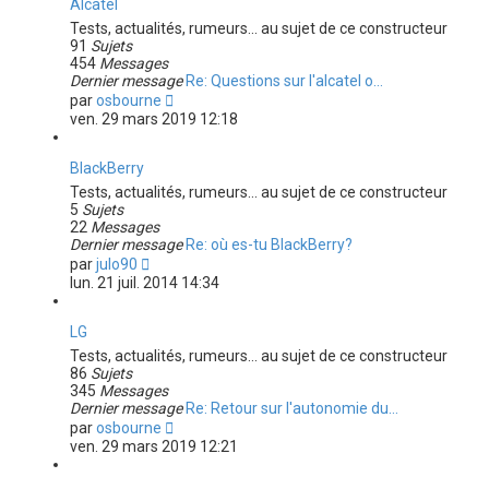
Alcatel
Tests, actualités, rumeurs... au sujet de ce constructeur
91
Sujets
454
Messages
Dernier message
Re: Questions sur l'alcatel o…
C
par
osbourne
o
ven. 29 mars 2019 12:18
n
s
u
BlackBerry
l
Tests, actualités, rumeurs... au sujet de ce constructeur
t
5
Sujets
e
22
Messages
r
Dernier message
Re: où es-tu BlackBerry?
l
C
par
julo90
e
o
lun. 21 juil. 2014 14:34
d
n
e
s
r
u
LG
n
l
Tests, actualités, rumeurs... au sujet de ce constructeur
i
t
86
Sujets
e
e
345
Messages
r
r
Dernier message
Re: Retour sur l'autonomie du…
m
l
C
par
osbourne
e
e
o
ven. 29 mars 2019 12:21
s
d
n
s
e
s
a
r