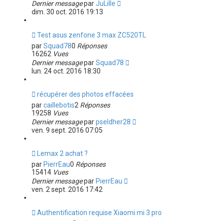
Dernier message
par
JuLille
dim. 30 oct. 2016 19:13
Test asus zenfone 3 max ZC520TL
par
Squad78
0
Réponses
16262
Vues
Dernier message
par
Squad78
lun. 24 oct. 2016 18:30
récupérer des photos effacées
par
caillebotis
2
Réponses
19258
Vues
Dernier message
par
pseldher28
ven. 9 sept. 2016 07:05
Lemax 2 achat ?
par
PierrEau
0
Réponses
15414
Vues
Dernier message
par
PierrEau
ven. 2 sept. 2016 17:42
Authentification requise Xiaomi mi 3 pro