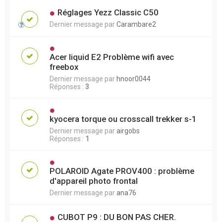
Réglages Yezz Classic C50
Dernier message par
Carambare2
Acer liquid E2 Problème wifi avec
freebox
Dernier message par
hnoor0044
Réponses :
3
kyocera torque ou crosscall trekker s-1
Dernier message par
airgobs
Réponses :
1
POLAROID Agate PROV400 : problème
d'appareil photo frontal
Dernier message par
ana76
CUBOT P9 : DU BON PAS CHER.