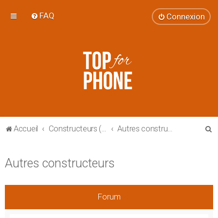
FAQ
Connexion
R
Accueil
Constructeurs (smartphones et tablettes)
Autres constructeurs
e
c
Autres constructeurs
h
e
r
Forum
c