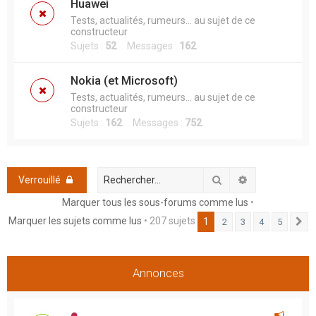
Huawei
Tests, actualités, rumeurs... au sujet de ce
constructeur
Sujets :
52
Messages :
162
Nokia (et Microsoft)
Tests, actualités, rumeurs... au sujet de ce
constructeur
Sujets :
162
Messages :
752
Rechercher
Recherche ava
Verrouillé
Marquer tous les sous-forums comme lus
•
Marquer les sujets comme lus
• 207 sujets
1
2
3
4
5
S
Annonces