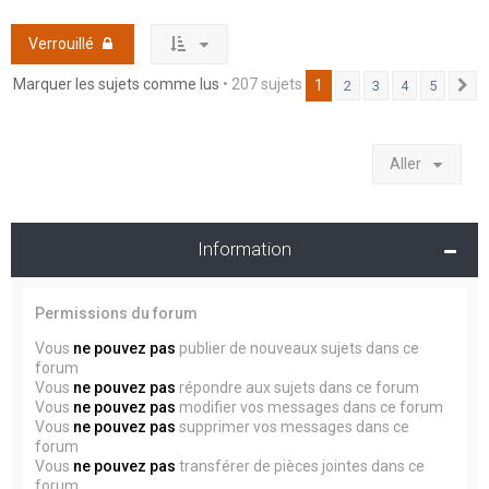
Verrouillé
Marquer les sujets comme lus
• 207 sujets
1
2
3
4
5
S
Aller
Information
Permissions du forum
Vous
ne pouvez pas
publier de nouveaux sujets dans ce
forum
Vous
ne pouvez pas
répondre aux sujets dans ce forum
Vous
ne pouvez pas
modifier vos messages dans ce forum
Vous
ne pouvez pas
supprimer vos messages dans ce
forum
Vous
ne pouvez pas
transférer de pièces jointes dans ce
forum