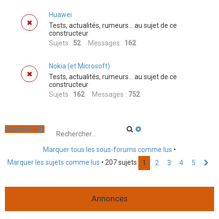
Huawei
Tests, actualités, rumeurs... au sujet de ce
constructeur
Sujets :
52
Messages :
162
Nokia (et Microsoft)
Tests, actualités, rumeurs... au sujet de ce
constructeur
Sujets :
162
Messages :
752
R
R
Verrouillé
e
e
c
c
Marquer tous les sous-forums comme lus
•
h
h
e
e
Marquer les sujets comme lus
• 207 sujets
1
2
3
4
5
S
r
r
u
c
c
i
h
h
v
e
e
a
Annonces
r
a
n
v
t
a