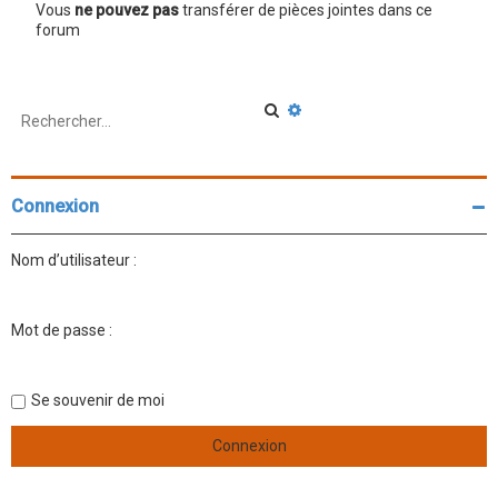
Vous
ne pouvez pas
transférer de pièces jointes dans ce
forum
R
R
e
e
c
c
h
h
e
e
r
r
Connexion
c
c
h
h
e
e
Nom d’utilisateur :
r
a
v
a
n
Mot de passe :
c
é
e
Se souvenir de moi