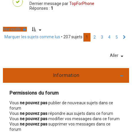
Dernier message par
TopForPhone
Réponses :
1
Verrouillé
Marquer les sujets comme lus
• 207 sujets
1
2
3
4
5
S
u
i
v
Aller
a
n
t
Information
Permissions du forum
Vous
ne pouvez pas
publier de nouveaux sujets dans ce
forum
Vous
ne pouvez pas
répondre aux sujets dans ce forum
Vous
ne pouvez pas
modifier vos messages dans ce forum
Vous
ne pouvez pas
supprimer vos messages dans ce
forum