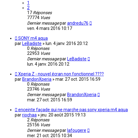
1
2
17
Réponses
77774
Vues
Dernier message
par
andredu76
ven. 4 mars 2016 10:17
SONY m4 aqua
par
LeBadiste
»
lun. 4 janv. 2016 20:12
0
Réponses
22953
Vues
Dernier message
par
LeBadiste
lun. 4 janv. 2016 20:12
Xperia Z - nouvel écran non fonctionnel ????
par
BrandonXperia
»
mar. 27 oct. 2015 16:59
0
Réponses
23746
Vues
Dernier message
par
BrandonXperia
mar. 27 oct. 2015 16:59
enceinte façade qui ne marche pas sony xperia m4 aqua
par
riochaa
»
jeu. 20 août 2015 19:13
2
Réponses
25156
Vues
Dernier message
par
lafougere
mer. 21 oct. 2015 10:34