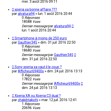
mer. 3 août 2016 09:11
xperia xa bonne affaire ???
par
alvatura94
»
lun. 1 août 2016 20:44
0
Réponses
18588
Vues
Dernier message
par
alvatura94
lun. 1 août 2016 20:44
Smartphone à moins de 250 euro
par
Gauthier345
»
dim. 31 juil. 2016 22:50
0
Réponses
18680
Vues
Dernier message
par
Gauthier345
dim. 31 juil. 2016 22:50
Sony xperia xa vaut il le coup ?
par
Afficheur69400x
»
dim. 24 juil. 2016 13:13
0
Réponses
17822
Vues
Dernier message
par
Afficheur69400x
dim. 24 juil. 2016 13:13
Xperia XA ou Xperia C3 dual ?
par
chakibtakichi
»
mar. 12 juil. 2016 12:41
1
Réponses
20696
Vues