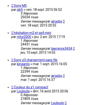
Sony M5
par
pbfr
»
ven. 18 sept. 2015 06:52
3
Réponses
25034
Vues
Dernier message
par
airgobs
ven. 18 sept. 2015 20:55
hésitation m2 et gs4 mini
par
mhz2000
»
jeu. 2 avr. 2015 17:19
1
Réponses
24431
Vues
Dernier message
par
lawrence3434
jeu. 10 sept. 2015 14:55
Sony z3 chargement sans fils
par
kinganto
»
mar. 1 sept. 2015 16:05
1
Réponses
22394
Vues
Dernier message
par
airgobs
mar. 1 sept. 2015 16:37
Couleur du z1 compact
par
Louloute
»
dim. 16 août 2015 20:06
0
Réponses
21809
Vues
Dernier message
par
Louloute