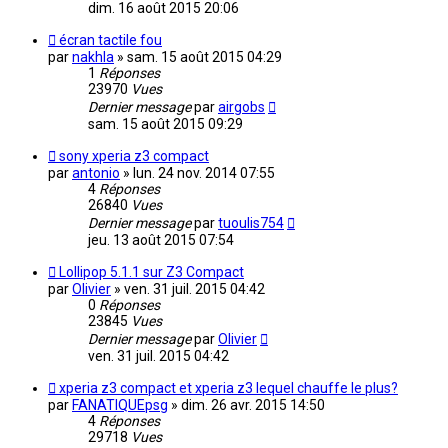
dim. 16 août 2015 20:06
écran tactile fou
par
nakhla
»
sam. 15 août 2015 04:29
1
Réponses
23970
Vues
Dernier message
par
airgobs
sam. 15 août 2015 09:29
sony xperia z3 compact
par
antonio
»
lun. 24 nov. 2014 07:55
4
Réponses
26840
Vues
Dernier message
par
tuoulis754
jeu. 13 août 2015 07:54
Lollipop 5.1.1 sur Z3 Compact
par
Olivier
»
ven. 31 juil. 2015 04:42
0
Réponses
23845
Vues
Dernier message
par
Olivier
ven. 31 juil. 2015 04:42
xperia z3 compact et xperia z3 lequel chauffe le plus?
par
FANATIQUEpsg
»
dim. 26 avr. 2015 14:50
4
Réponses
29718
Vues