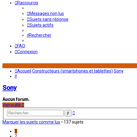
Raccourcis
Messages non lus
Sujets sans réponse
Sujets actifs
Rechercher
FAQ
Connexion
Accueil
Constructeurs (smartphones et tablettes)
Sony
Rechercher
Sony
Aucun forum.
Verrouillé
Recherche
Rechercher
avancée
Marquer les sujets comme lus
• 137 sujets
1
2