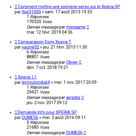
Comment mettre une sonnerie perso sur le Xpéria SP
par
tlse31000
»
sam. 17 août 2013 19:33
1
Réponses
170320
Vues
Dernier message
par
minigame
mar. 12 févr. 2019 04:36
Comparaison Sony Xperia T
par
yacine02
»
jeu. 21 févr. 2013 11:30
6
Réponses
88801
Vues
Dernier message
par
Olivier
dim. 7 oct. 2018 19:21
Xperia. L1
par
lemoutondu64
»
mer. 1 nov. 2017 20:09
1
Réponses
29421
Vues
Dernier message
par
airgobs
jeu. 2 nov. 2017 09:12
Demande Info pour XPERIA SP
par
DUME06
»
mer. 3 août 2016 09:11
0
Réponses
21685
Vues
Dernier message
par
DUME06