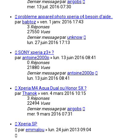
Dernier message
par
airgobs
mer. 13 juil. 2016 07:30
probleme appareil photo xperia c4 besoin d'aide..
par
babtoz
»
ven. 1 janv. 2016 17:43
3
Réponses
27550
Vues
Dernier message
par
unknow
lun. 27 juin 2016 17:13
SONY xperia z3+ ?
par
antoine2000p
»
lun. 13 juin 2016 08:41
0
Réponses
21880
Vues
Dernier message
par
antoine2000p
lun. 13 juin 2016 08:41
Xperia M4 Aqua Dual ou Honor 5X ?
par
Thanok
»
ven. 4 mars 2016 10:15
3
Réponses
22494
Vues
Dernier message
par
airgobs
mer. 9 mars 2016 07:31
Xperia SP
par
emmalou
»
lun. 24 juin 2013 09:04