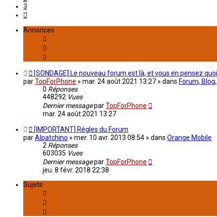
3
Suivant
Annonces
[SONDAGE] Le nouveau forum est là, et vous en pensez quoi
par
TopForPhone
»
mar. 24 août 2021 13:27
» dans
Forum, Blog,
0
Réponses
448292
Vues
Dernier message
par
TopForPhone
mar. 24 août 2021 13:27
[IMPORTANT] Régles du Forum
par
Alpatchino
»
mer. 10 avr. 2013 08:54
» dans
Orange Mobile
2
Réponses
603035
Vues
Dernier message
par
TopForPhone
jeu. 8 févr. 2018 22:38
Sujets