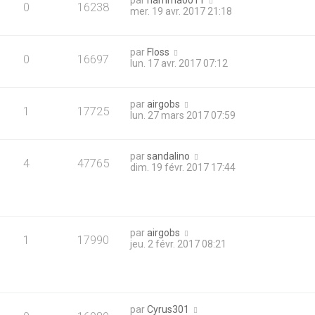
par
hamma0011
0
16238
mer. 19 avr. 2017 21:18
par
Floss
0
16697
lun. 17 avr. 2017 07:12
par
airgobs
1
17725
lun. 27 mars 2017 07:59
par
sandalino
4
47765
dim. 19 févr. 2017 17:44
par
airgobs
1
17990
jeu. 2 févr. 2017 08:21
par
Cyrus301