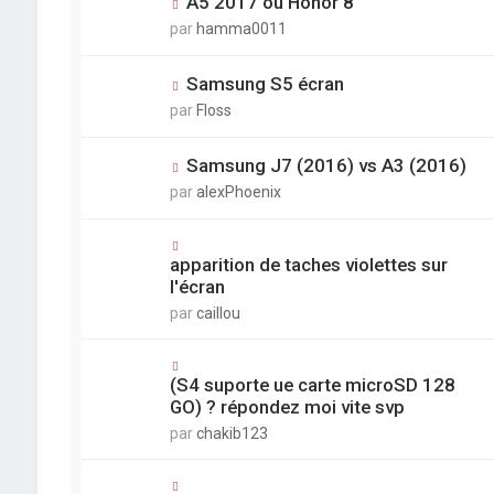
A5 2017 ou Honor 8
par
hamma0011
Samsung S5 écran
par
Floss
Samsung J7 (2016) vs A3 (2016)
par
alexPhoenix
apparition de taches violettes sur
l'écran
par
caillou
(S4 suporte ue carte microSD 128
GO) ? répondez moi vite svp
par
chakib123