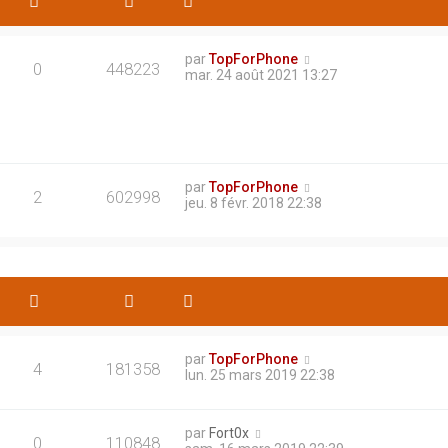
par
TopForPhone
0
448223
mar. 24 août 2021 13:27
par
TopForPhone
2
602998
jeu. 8 févr. 2018 22:38
par
TopForPhone
4
181358
lun. 25 mars 2019 22:38
par
Fort0x
0
110848