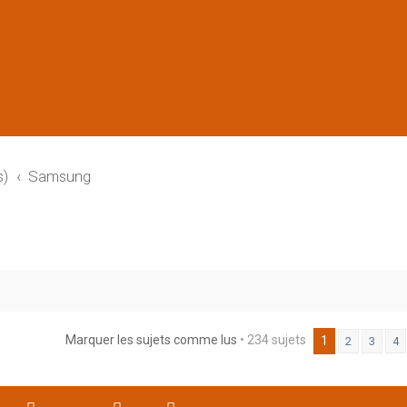
s)
Samsung
Marquer les sujets comme lus
• 234 sujets
rche avancée
1
2
3
4