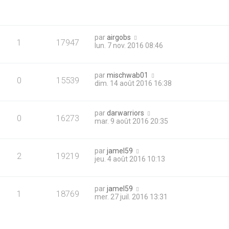
par
airgobs
1
17947
lun. 7 nov. 2016 08:46
par
mischwab01
0
15539
dim. 14 août 2016 16:38
par
darwarriors
0
16273
mar. 9 août 2016 20:35
par
jamel59
2
19219
jeu. 4 août 2016 10:13
par
jamel59
1
18769
mer. 27 juil. 2016 13:31