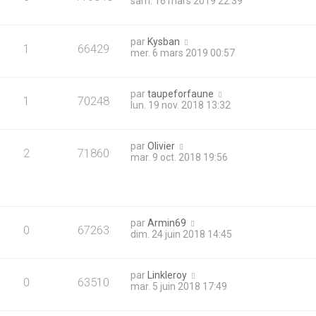
sam. 16 mars 2019 22:39
par
Kysban
1
66429
mer. 6 mars 2019 00:57
par
taupeforfaune
1
70248
lun. 19 nov. 2018 13:32
par
Olivier
2
71860
mar. 9 oct. 2018 19:56
par
Armin69
0
67263
dim. 24 juin 2018 14:45
par
Linkleroy
0
63510
mar. 5 juin 2018 17:49