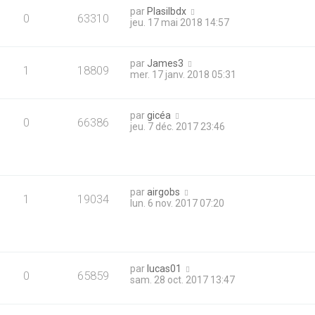
par
Plasilbdx
0
63310
jeu. 17 mai 2018 14:57
par
James3
1
18809
mer. 17 janv. 2018 05:31
par
gicéa
0
66386
jeu. 7 déc. 2017 23:46
par
airgobs
1
19034
lun. 6 nov. 2017 07:20
par
lucas01
0
65859
sam. 28 oct. 2017 13:47