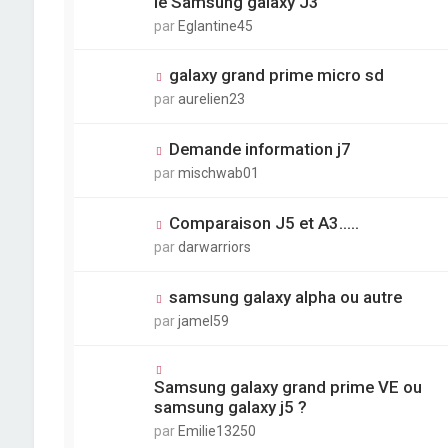
le Samsung galaxy J3
par
Eglantine45
galaxy grand prime micro sd
par
aurelien23
Demande information j7
par
mischwab01
Comparaison J5 et A3.....
par
darwarriors
samsung galaxy alpha ou autre
par
jamel59
Samsung galaxy grand prime VE ou
samsung galaxy j5 ?
par
Emilie13250