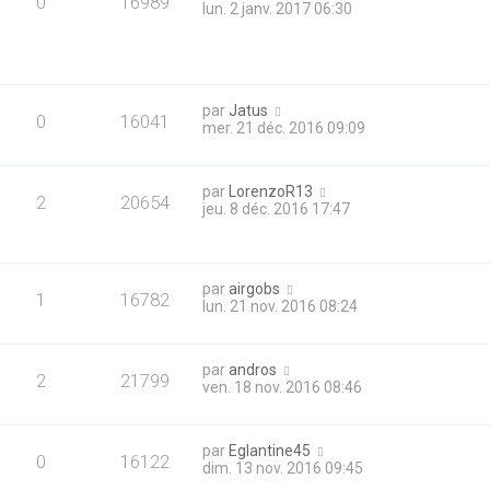
0
16989
lun. 2 janv. 2017 06:30
par
Jatus
0
16041
mer. 21 déc. 2016 09:09
par
LorenzoR13
2
20654
jeu. 8 déc. 2016 17:47
par
airgobs
1
16782
lun. 21 nov. 2016 08:24
par
andros
2
21799
ven. 18 nov. 2016 08:46
par
Eglantine45
0
16122
dim. 13 nov. 2016 09:45