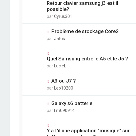
Retour clavier samsung j3 est il
possible?
par
Cyrus301
Problème de stockage Core2
par
Jatus
Quel Samsung entre le A5 et le J5 ?
par
LucieL
A3 ou J7 ?
par
Leo10200
Galaxy s6 batterie
par
Lm090914
Y a t'il une application "musique" sur