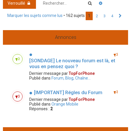
h
Rechercher
Recherche ava
Verrouillé
e
Marquer les sujets comme lus
• 162 sujets
1
2
3
4
Sui
r
Annonces
[SONDAGE] Le nouveau forum est là, et
vous en pensez quoi ?
Dernier message par
TopForPhone
Publié dans
Forum, Blog, Chaîne...
[IMPORTANT] Régles du Forum
Dernier message par
TopForPhone
Publié dans
Orange Mobile
Réponses :
2