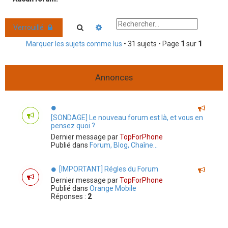
r
c
Rechercher
Recherche avancée
Verrouillé
h
Marquer les sujets comme lus
• 31 sujets • Page
1
sur
1
e
r
Annonces
[SONDAGE] Le nouveau forum est là, et vous en
pensez quoi ?
Dernier message par
TopForPhone
Publié dans
Forum, Blog, Chaîne...
[IMPORTANT] Régles du Forum
Dernier message par
TopForPhone
Publié dans
Orange Mobile
Réponses :
2