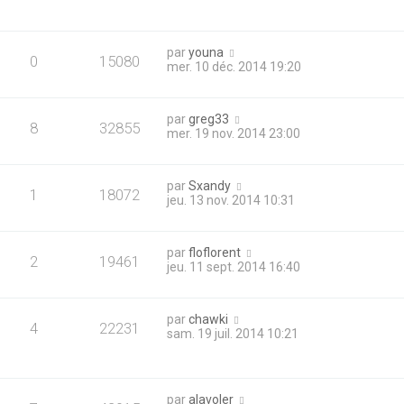
par
youna
0
15080
mer. 10 déc. 2014 19:20
par
greg33
8
32855
mer. 19 nov. 2014 23:00
par
Sxandy
1
18072
jeu. 13 nov. 2014 10:31
par
floflorent
2
19461
jeu. 11 sept. 2014 16:40
par
chawki
4
22231
sam. 19 juil. 2014 10:21
par
alavoler