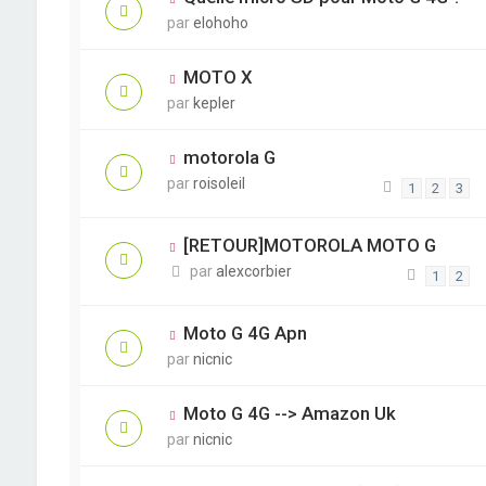
par
elohoho
MOTO X
par
kepler
motorola G
par
roisoleil
1
2
3
[RETOUR]MOTOROLA MOTO G
par
alexcorbier
1
2
Moto G 4G Apn
par
nicnic
Moto G 4G --> Amazon Uk
par
nicnic