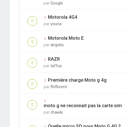
par
Google
Motorola 4G4
par
youna
Motorola Moto E
par
airgobs
RAZR
par
taffus
Première charge Moto g 4g
par
floflorent
moto g ne reconnait pas la carte sim
par
chawki
Quelle micro SD pour Moto G 4G ?