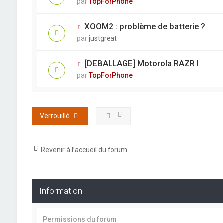
par
TopForPhone
XOOM2 : problème de batterie ?
par
justgreat
[DEBALLAGE] Motorola RAZR I
par
TopForPhone
Verrouillé
Revenir à l’accueil du forum
Information
Permissions du forum