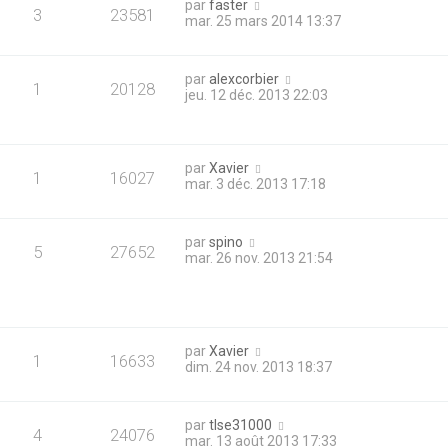
par
faster
3
23581
mar. 25 mars 2014 13:37
par
alexcorbier
1
20128
jeu. 12 déc. 2013 22:03
par
Xavier
1
16027
mar. 3 déc. 2013 17:18
par
spino
5
27652
mar. 26 nov. 2013 21:54
par
Xavier
1
16633
dim. 24 nov. 2013 18:37
par
tlse31000
4
24076
mar. 13 août 2013 17:33