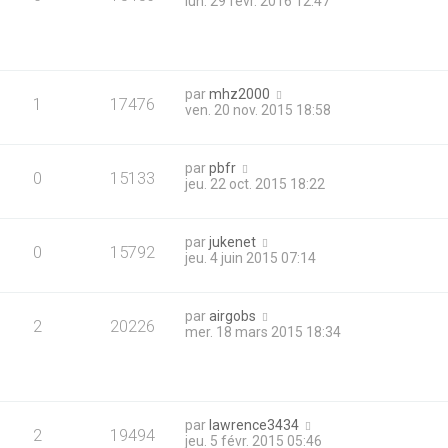
lun. 29 févr. 2016 12:47
par
mhz2000
1
17476
ven. 20 nov. 2015 18:58
par
pbfr
0
15133
jeu. 22 oct. 2015 18:22
par
jukenet
0
15792
jeu. 4 juin 2015 07:14
par
airgobs
2
20226
mer. 18 mars 2015 18:34
par
lawrence3434
2
19494
jeu. 5 févr. 2015 05:46