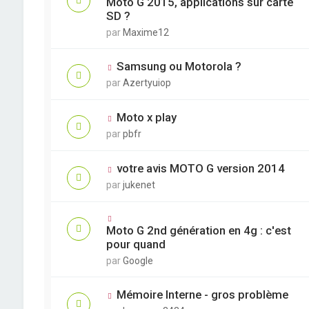
Moto G 2015, applications sur carte
SD ?
par
Maxime12
Samsung ou Motorola ?
par
Azertyuiop
Moto x play
par
pbfr
votre avis MOTO G version 2014
par
jukenet
Moto G 2nd génération en 4g : c'est
pour quand
par
Google
Mémoire Interne - gros problème