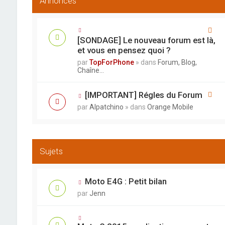
Annonces
[SONDAGE] Le nouveau forum est là,
et vous en pensez quoi ?
par
TopForPhone
» dans
Forum, Blog,
Chaîne...
[IMPORTANT] Régles du Forum
par
Alpatchino
» dans
Orange Mobile
Sujets
Moto E4G : Petit bilan
par
Jenn