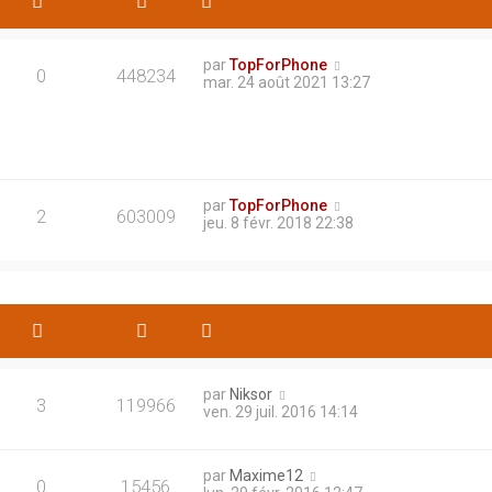
par
TopForPhone
0
448234
mar. 24 août 2021 13:27
par
TopForPhone
2
603009
jeu. 8 févr. 2018 22:38
par
Niksor
3
119966
ven. 29 juil. 2016 14:14
par
Maxime12
0
15456