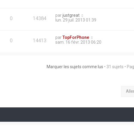
par
justgreat
0
14384
lun. 29 juil. 2013 01:39
par
TopForPhone
0
14413
sam. 16 févr. 2013 06:20
Marquer les sujets comme lus
• 31 sujets • Pa
Alle