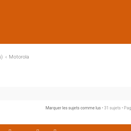
s)
Motorola
Marquer les sujets comme lus
• 31 sujets • Pa
rche avancée