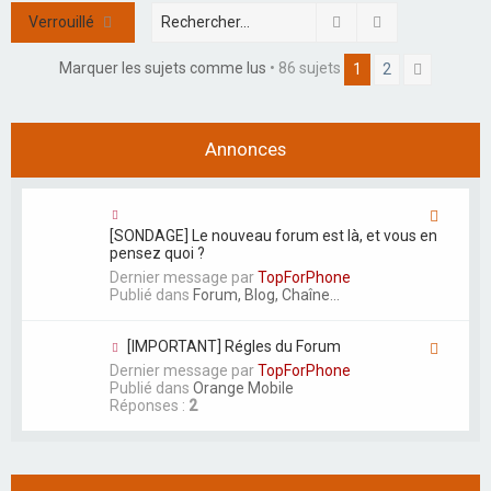
Rechercher
Recherche ava
Verrouillé
h
e
Marquer les sujets comme lus
• 86 sujets
1
2
Suivant
r
Annonces
[SONDAGE] Le nouveau forum est là, et vous en
pensez quoi ?
Dernier message par
TopForPhone
Publié dans
Forum, Blog, Chaîne...
[IMPORTANT] Régles du Forum
Dernier message par
TopForPhone
Publié dans
Orange Mobile
Réponses :
2