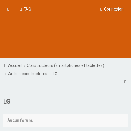
FAQ
Connexion
Accueil
Constructeurs (smartphones et tablettes)
Autres constructeurs
LG
R
e
c
LG
h
e
Aucun forum.
r
c