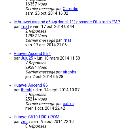
16357
Vues
Dernier message
par
Corentin
sam. 25 oct. 2014 16:32
le huawei ascend g6 4g(donc L11) possede t'il la radio FM ?
par
lrnat
»
ven. 17 oct. 2014 08:44
2
Réponses
17982
Vues
Dernier message
par
lrnat
ven. 17 oct. 2014 21:06
Huawei Ascend G6 ?
par
Juju25
»
lun. 10 mars 2014 11:50
7
Réponses
29584
Vues
Dernier message
par
airgobs
jeu. 2 oct. 2014 06:28
Huawei Ascend G6
par
theoN
»
dim. 14 sept. 2014 10:07
5
Réponses
25214
Vues
Dernier message
par
catixo
mer. 1 oct. 2014 22:42
Huawei G610-U00 + ROM
par
zed
»
sam. 9 août 2014 22:10
0
Réponses