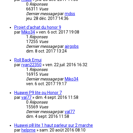
0
Réponses
66311
Vues
Dernier message
par
mdss
jeu. 28 déc. 2017 14:36
Projet d'achat du honor 9
par
Miko34
»
ven. 6 oct. 2017 19:08
1
Réponses
17255
Vues
Dernier message
par
airgobs
dim. 8 oct. 2017 13:24
Roll Back Emui
par
ryan22350
»
ven. 22 juil. 2016 16:32
1
Réponses
16915
Vues
Dernier message
par
Miko34
ven. 6 oct. 2017 19:17
Huawei P9 lite ou Honor 7
par
val77
»
dim. 4 sept. 2016 11:58
0
Réponses
15569
Vues
Dernier message
par
val77
dim. 4 sept. 2016 11:58
Huawei p8 lite 1 haut parleur sur 2 marche
par
helpme
»
sam. 20 août 2016 08:10