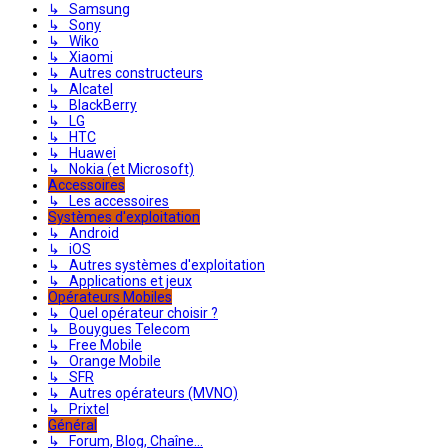
↳ Samsung
↳ Sony
↳ Wiko
↳ Xiaomi
↳ Autres constructeurs
↳ Alcatel
↳ BlackBerry
↳ LG
↳ HTC
↳ Huawei
↳ Nokia (et Microsoft)
Accessoires
↳ Les accessoires
Systèmes d'exploitation
↳ Android
↳ iOS
↳ Autres systèmes d'exploitation
↳ Applications et jeux
Opérateurs Mobiles
↳ Quel opérateur choisir ?
↳ Bouygues Telecom
↳ Free Mobile
↳ Orange Mobile
↳ SFR
↳ Autres opérateurs (MVNO)
↳ Prixtel
Général
↳ Forum, Blog, Chaîne...