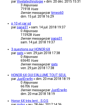
par
Vivelatechnologie
»
dim. 20 déc. 2015 15:31
3
Réponses
71918
Vues
Dernier message
par
timeo60
dim. 15 juil. 2018 16:29
p 10 et car sd
par
papa31
»
sam. 14 juil. 2018 19:37
0
Réponses
115928
Vues
Dernier message
par
papa31
sam. 14 juil. 2018 19:37
3 questions sur HONOR 6X
par
gats
»
ven. 29 juin 2018 17:38
0
Réponses
65640
Vues
Dernier message
par
gats
ven. 29 juin 2018 17:38
HONOR 6X QUI S'ALLUME TOUT SEUL
par
JustErw4n
»
dim. 20 mai 2018 18:19
0
Réponses
66706
Vues
Dernier message
par
JustErw4n
dim. 20 mai 2018 18:19
Honor 6X très lent... S.O.S
par
mdss
»
jeu. 28 déc. 2017 14:36