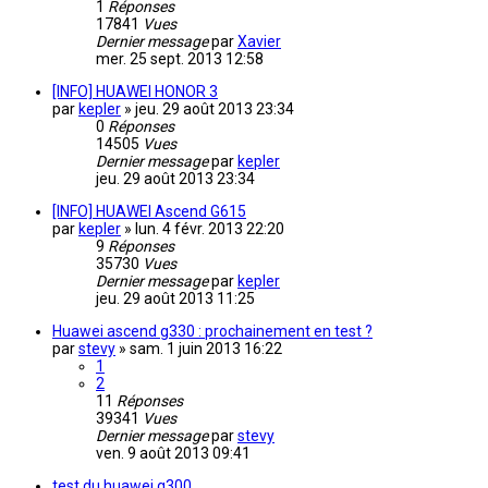
1
Réponses
17841
Vues
Dernier message
par
Xavier
mer. 25 sept. 2013 12:58
[INFO] HUAWEI HONOR 3
par
kepler
»
jeu. 29 août 2013 23:34
0
Réponses
14505
Vues
Dernier message
par
kepler
jeu. 29 août 2013 23:34
[INFO] HUAWEI Ascend G615
par
kepler
»
lun. 4 févr. 2013 22:20
9
Réponses
35730
Vues
Dernier message
par
kepler
jeu. 29 août 2013 11:25
Huawei ascend g330 : prochainement en test ?
par
stevy
»
sam. 1 juin 2013 16:22
1
2
11
Réponses
39341
Vues
Dernier message
par
stevy
ven. 9 août 2013 09:41
test du huawei g300