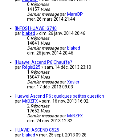
0
Réponses
14157
Vues
Dernier message
par
MaraDP
mer. 26 mars 2014 21:44
[INFOS] HUAWEI G740
par
blaked
»
dim. 26 janv. 2014 20:46
0
Réponses
14841
Vues
Dernier message
par
blaked
dim. 26 janv. 2014 20:46
[Huawei Ascend P6]Chauffe?
par
Régis225
»
sam. 14 déc. 2013 23:10
1
Réponses
16047
Vues
Dernier message
par
Xavier
mar. 17 déc. 2013 09:03
Huawei Ascend P6 : quelques petites question
par
MrBZFX
»
sam. 16 nov. 2013 16:02
2
Réponses
17652
Vues
Dernier message
par
MrBZFX
dim. 24 nov. 2013 12:32
HUAWEI ASCEND G525
par
blaked
»
mer. 25 sept. 2013 09:28