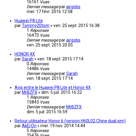
16161
Vues
Dernier message
par
airgobs
mer. 17 févr. 2016 12:58
Huawei P8 Lite
par
Tommy20tom
»
ven. 25 sept. 2015 16:38
1
Réponses
16473
Vues
Dernier message
par
airgobs
ven. 25 sept. 2015 20:05
HONOR 4X
par
Sarah
»
ven. 18 sept. 2015 17:14
0
Réponses
14486
Vues
Dernier message
par
Sarah
ven. 18 sept. 2015 17:14
Avis entre le Huawei P8 Lite et Honor 4X
par
MrBZFX
»
dim. 5 juil. 2015 16:22
1
Réponses
15843
Vues
Dernier message
par
MrBZFX
dim. 5 juil. 2015 16:59
Retour utilisateur Honor 6 (version H60L02 Chine dual sim)
par
AkErOn
»
mer. 19 nov. 2014 14:44
5
Réponses
25476
Vues