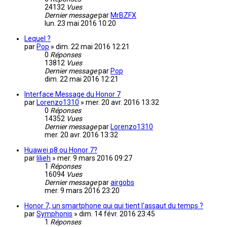
24132
Vues
Dernier message
par
MrBZFX
lun. 23 mai 2016 10:20
Lequel ?
par
Pop
»
dim. 22 mai 2016 12:21
0
Réponses
13812
Vues
Dernier message
par
Pop
dim. 22 mai 2016 12:21
Interface Message du Honor 7
par
Lorenzo1310
»
mer. 20 avr. 2016 13:32
0
Réponses
14352
Vues
Dernier message
par
Lorenzo1310
mer. 20 avr. 2016 13:32
Huawei p8 ou Honor 7?
par
lilieh
»
mer. 9 mars 2016 09:27
1
Réponses
16094
Vues
Dernier message
par
airgobs
mer. 9 mars 2016 23:20
Honor 7, un smartphone qui qui tient l'assaut du temps ?
par
Symphonis
»
dim. 14 févr. 2016 23:45
1
Réponses