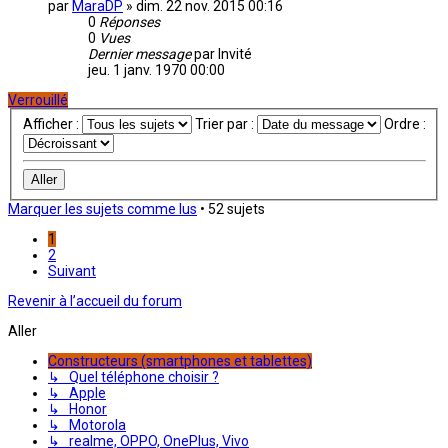
par
MaraDP
»
dim. 22 nov. 2015 00:16
0
Réponses
0
Vues
Dernier message
par
Invité
jeu. 1 janv. 1970 00:00
Verrouillé
Afficher :
Trier par :
Ordre :
Marquer les sujets comme lus
• 52 sujets
1
2
Suivant
Revenir à l’accueil du forum
Aller
Constructeurs (smartphones et tablettes)
↳ Quel téléphone choisir ?
↳ Apple
↳ Honor
↳ Motorola
↳ realme, OPPO, OnePlus, Vivo