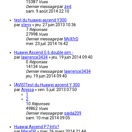
15387
Vues
Dernier message
par
zed
sam. 9 août 2014 22:10
test du huawei ascend Y300
par
stevy
»
jeu. 27 juin 2013 10:36
7
Réponses
27998
Vues
Dernier message
par
MyXfrD
mer. 23 juil. 2014 16:42
Huawei Ascend G 6 double sim -
par
lawrence3434
»
jeu. 19 juin 2014 09:40
0
Réponses
14134
Vues
Dernier message
par
lawrence3434
jeu. 19 juin 2014 09:40
[AVIS]Test du Huawei ascend Y 300
par
Anissa
»
ven. 5 juil. 2013 07:50
1
2
10
Réponses
49862
Vues
Dernier message
par
sajda209
sam. 10 mai 2014 09:05
Huawai Ascend P7 Info?
par
MaraDP
»
mer. 26 mars 2014 21:44