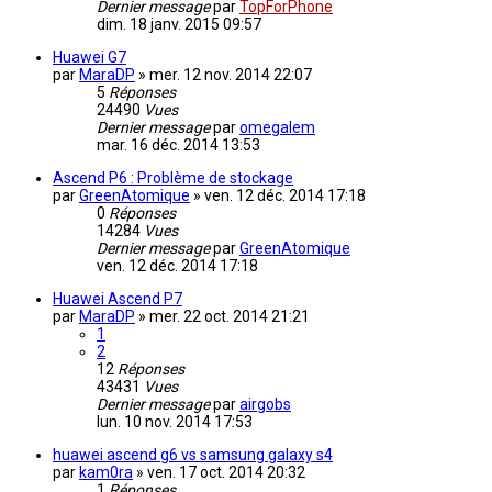
Dernier message
par
TopForPhone
dim. 18 janv. 2015 09:57
Huawei G7
par
MaraDP
»
mer. 12 nov. 2014 22:07
5
Réponses
24490
Vues
Dernier message
par
omegalem
mar. 16 déc. 2014 13:53
Ascend P6 : Problème de stockage
par
GreenAtomique
»
ven. 12 déc. 2014 17:18
0
Réponses
14284
Vues
Dernier message
par
GreenAtomique
ven. 12 déc. 2014 17:18
Huawei Ascend P7
par
MaraDP
»
mer. 22 oct. 2014 21:21
1
2
12
Réponses
43431
Vues
Dernier message
par
airgobs
lun. 10 nov. 2014 17:53
huawei ascend g6 vs samsung galaxy s4
par
kam0ra
»
ven. 17 oct. 2014 20:32
1
Réponses