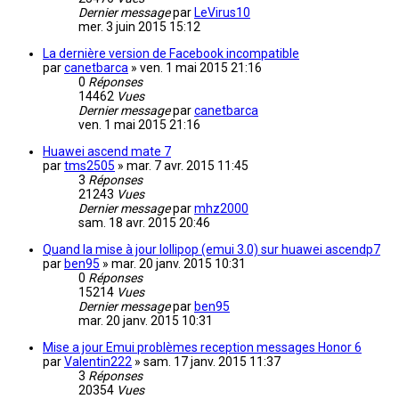
Dernier message
par
LeVirus10
mer. 3 juin 2015 15:12
La dernière version de Facebook incompatible
par
canetbarca
»
ven. 1 mai 2015 21:16
0
Réponses
14462
Vues
Dernier message
par
canetbarca
ven. 1 mai 2015 21:16
Huawei ascend mate 7
par
tms2505
»
mar. 7 avr. 2015 11:45
3
Réponses
21243
Vues
Dernier message
par
mhz2000
sam. 18 avr. 2015 20:46
Quand la mise à jour lollipop (emui 3.0) sur huawei ascendp7
par
ben95
»
mar. 20 janv. 2015 10:31
0
Réponses
15214
Vues
Dernier message
par
ben95
mar. 20 janv. 2015 10:31
Mise a jour Emui problèmes reception messages Honor 6
par
Valentin222
»
sam. 17 janv. 2015 11:37
3
Réponses
20354
Vues