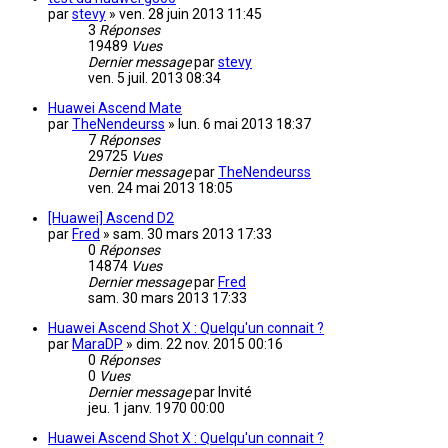
par
stevy
»
ven. 28 juin 2013 11:45
3
Réponses
19489
Vues
Dernier message
par
stevy
ven. 5 juil. 2013 08:34
Huawei Ascend Mate
par
TheNendeurss
»
lun. 6 mai 2013 18:37
7
Réponses
29725
Vues
Dernier message
par
TheNendeurss
ven. 24 mai 2013 18:05
[Huawei] Ascend D2
par
Fred
»
sam. 30 mars 2013 17:33
0
Réponses
14874
Vues
Dernier message
par
Fred
sam. 30 mars 2013 17:33
Huawei Ascend Shot X : Quelqu'un connait ?
par
MaraDP
»
dim. 22 nov. 2015 00:16
0
Réponses
0
Vues
Dernier message
par
Invité
jeu. 1 janv. 1970 00:00
Huawei Ascend Shot X : Quelqu'un connait ?