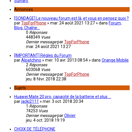
Suivant
Annonces
[SONDAGE] Le nouveau forum est là, et vous en pensez quoi ?
par
TopForPhone
»
mar. 24 août 2021 13:27
» dans
Forum,
Blog, Chaîne...
0
Réponses
448349
Vues
Dernier message
par
TopForPhone
mar. 24 août 2021 13:27
[IMPORTANT] Régles du Forum
par
Alpatchino
»
mer. 10 avr. 2013 08:54
» dans
Orange Mobile
2
Réponses
603068
Vues
Dernier message
par
TopForPhone
jeu. 8 févr. 2018 22:38
Sujets
Huawei Mate 20 pro, capacité de la batterie et plus ...
par
jacki2111
»
mer. 3 oct. 2018 20:34
1
Réponses
74253
Vues
Dernier message
par
Olivier
jeu. 4 oct. 2018 19:19
CHOIX DE TÉLÉPHONE