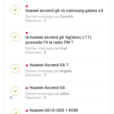
huawei ascend g6 vs samsung galaxy s4
Dernier message par
Corentin
Réponses :
1
le huawei ascend g6 4g(donc L11)
possede t'il la radio FM ?
Dernier message par
lrnat
Réponses :
2
Huawei Ascend G6 ?
Dernier message par
airgobs
Réponses :
7
Huawei Ascend G6
Dernier message par
catixo
Réponses :
5
Huawei G610-U00 + ROM