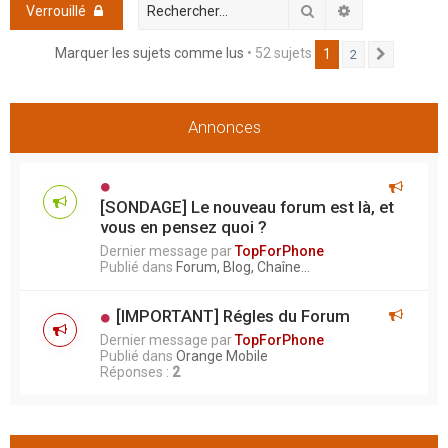
h
Rechercher
Recherche ava
Verrouillé
e
Marquer les sujets comme lus
• 52 sujets
1
2
Suivant
r
Annonces
[SONDAGE] Le nouveau forum est là, et
vous en pensez quoi ?
Dernier message par
TopForPhone
Publié dans
Forum, Blog, Chaîne...
[IMPORTANT] Régles du Forum
Dernier message par
TopForPhone
Publié dans
Orange Mobile
Réponses :
2