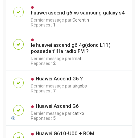
huawei ascend g6 vs samsung galaxy s4
Dernier message par
Corentin
Réponses :
1
le huawei ascend g6 4g(donc L11)
possede t'il la radio FM ?
Dernier message par
lrnat
Réponses :
2
Huawei Ascend G6 ?
Dernier message par
airgobs
Réponses :
7
Huawei Ascend G6
Dernier message par
catixo
Réponses :
5
Huawei G610-U00 + ROM