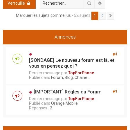
h
Rechercher
Recherche ava
Verrouillé
e
Marquer les sujets comme lus
• 52 sujets
1
2
Suivant
r
Annonces
[SONDAGE] Le nouveau forum est là, et
vous en pensez quoi ?
Dernier message par
TopForPhone
Publié dans
Forum, Blog, Chaîne...
[IMPORTANT] Régles du Forum
Dernier message par
TopForPhone
Publié dans
Orange Mobile
Réponses :
2