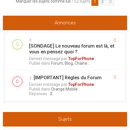
Marquer les sujets comme lus
• 52 sujets
1
2
Suivant
r
Annonces
[SONDAGE] Le nouveau forum est là, et
vous en pensez quoi ?
Dernier message par
TopForPhone
Publié dans
Forum, Blog, Chaîne...
[IMPORTANT] Régles du Forum
Dernier message par
TopForPhone
Publié dans
Orange Mobile
Réponses :
2
Sujets