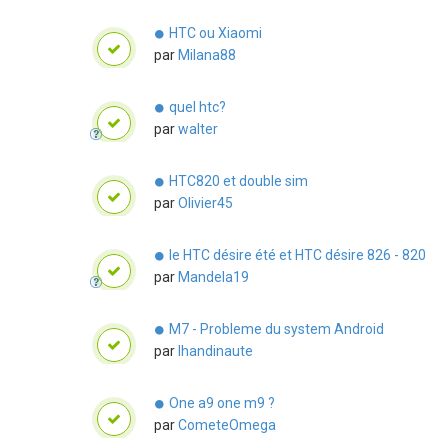
HTC ou Xiaomi
par
Milana88
quel htc?
par
walter
HTC820 et double sim
par
Olivier45
le HTC désire été et HTC désire 826 - 820
par
Mandela19
M7 - Probleme du system Android
par
lhandinaute
One a9 one m9 ?
par
CometeOmega