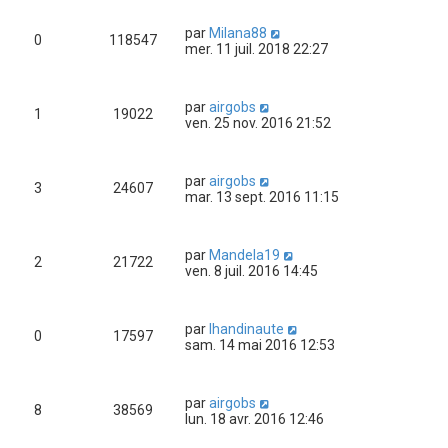
par
Milana88
0
118547
mer. 11 juil. 2018 22:27
par
airgobs
1
19022
ven. 25 nov. 2016 21:52
par
airgobs
3
24607
mar. 13 sept. 2016 11:15
par
Mandela19
2
21722
ven. 8 juil. 2016 14:45
par
lhandinaute
0
17597
sam. 14 mai 2016 12:53
par
airgobs
8
38569
lun. 18 avr. 2016 12:46