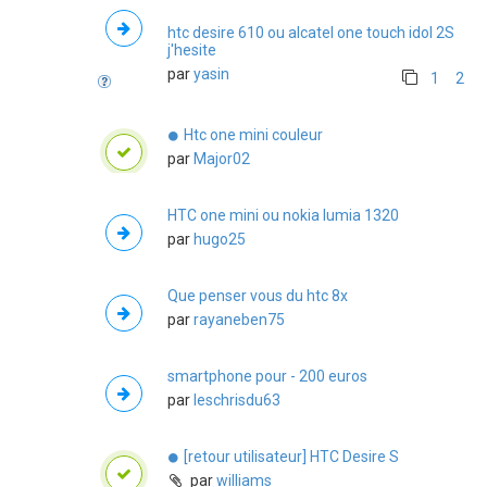
htc desire 610 ou alcatel one touch idol 2S
j'hesite
par
yasin
1
2
Htc one mini couleur
par
Major02
HTC one mini ou nokia lumia 1320
par
hugo25
Que penser vous du htc 8x
par
rayaneben75
smartphone pour - 200 euros
par
leschrisdu63
[retour utilisateur] HTC Desire S
par
williams