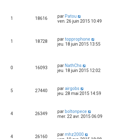
par
Patou
1
18616
ven. 26 juin 2015 10:49
par
topprophone
1
18728
jeu. 18 juin 2015 13:55
par
NathChs
0
16093
jeu. 18 juin 2015 12:02
par
airgobs
5
27440
jeu. 28 mai 2015 14:59
par
boltonpece
4
26349
mer. 22 avr. 2015 06:09
par
mhz2000
4
26160