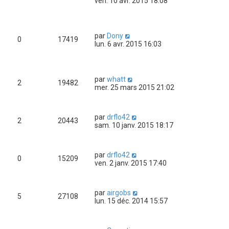
ven. 10 avr. 2015 18:08
par
Dony
0
17419
lun. 6 avr. 2015 16:03
par
whatt
2
19482
mer. 25 mars 2015 21:02
par
drflo42
2
20443
sam. 10 janv. 2015 18:17
par
drflo42
0
15209
ven. 2 janv. 2015 17:40
par
airgobs
5
27108
lun. 15 déc. 2014 15:57