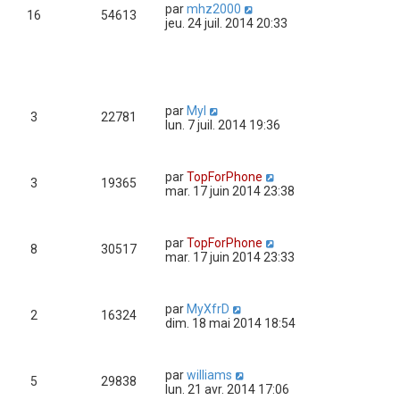
par
mhz2000
16
54613
jeu. 24 juil. 2014 20:33
par
Myl
3
22781
lun. 7 juil. 2014 19:36
par
TopForPhone
3
19365
mar. 17 juin 2014 23:38
par
TopForPhone
8
30517
mar. 17 juin 2014 23:33
par
MyXfrD
2
16324
dim. 18 mai 2014 18:54
par
williams
5
29838
lun. 21 avr. 2014 17:06