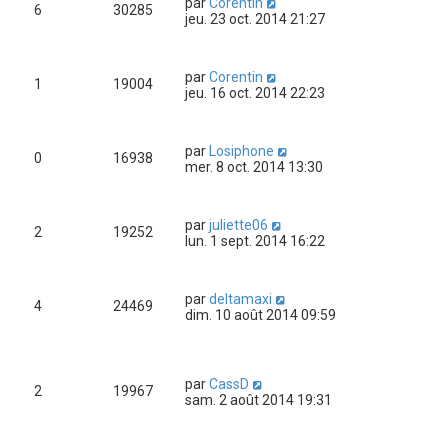
par
Corentin
6
30285
jeu. 23 oct. 2014 21:27
par
Corentin
1
19004
jeu. 16 oct. 2014 22:23
par
Losiphone
0
16938
mer. 8 oct. 2014 13:30
par
juliette06
2
19252
lun. 1 sept. 2014 16:22
par
deltamaxi
4
24469
dim. 10 août 2014 09:59
par
CassD
2
19967
sam. 2 août 2014 19:31