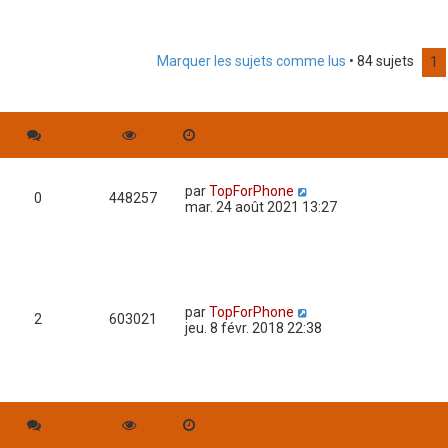
Marquer les sujets comme lus
• 84 sujets
rche avancée
1
par
TopForPhone
0
448257
mar. 24 août 2021 13:27
par
TopForPhone
2
603021
jeu. 8 févr. 2018 22:38