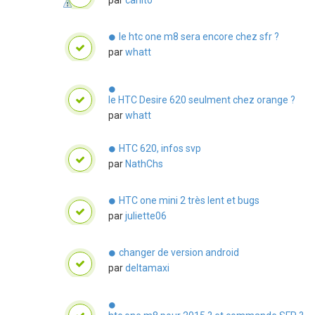
par
carlito
le htc one m8 sera encore chez sfr ?
par
whatt
le HTC Desire 620 seulment chez orange ?
par
whatt
HTC 620, infos svp
par
NathChs
HTC one mini 2 très lent et bugs
par
juliette06
changer de version android
par
deltamaxi