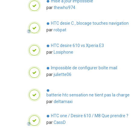
mise a jour impossible
par
thewho974
HTC desie C , blocage touches navigation
par
robpat
HTC desire 610 vs Xperia E3
par
Losiphone
Impossible de configurer boîte mail
par
juliette06
batterie htc sensation ne tient pas la charge
par
deltamaxi
HTC one / Desire 610 / M8 Que prendre ?
par
CassD