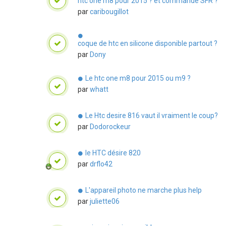
htc one m8 pour 2015 ? et commande SFR ?
par
caribougillot
coque de htc en silicone disponible partout ?
par
Dony
Le htc one m8 pour 2015 ou m9 ?
par
whatt
Le Htc desire 816 vaut il vraiment le coup?
par
Dodorockeur
le HTC désire 820
par
drflo42
L'appareil photo ne marche plus help
par
juliette06