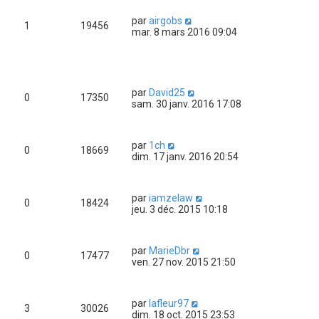
par
airgobs
1
19456
mar. 8 mars 2016 09:04
par
David25
0
17350
sam. 30 janv. 2016 17:08
par
1ch
0
18669
dim. 17 janv. 2016 20:54
par
iamzelaw
0
18424
jeu. 3 déc. 2015 10:18
par
MarieDbr
0
17477
ven. 27 nov. 2015 21:50
par
lafleur97
3
30026
dim. 18 oct. 2015 23:53