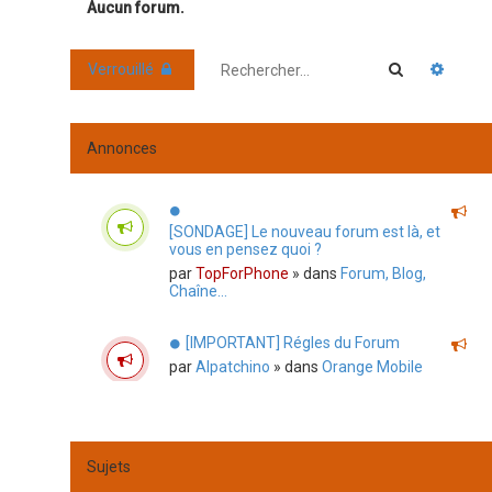
Aucun forum.
Rechercher
Reche
Verrouillé
Annonces
[SONDAGE] Le nouveau forum est là, et
vous en pensez quoi ?
par
TopForPhone
» dans
Forum, Blog,
Chaîne...
[IMPORTANT] Régles du Forum
par
Alpatchino
» dans
Orange Mobile
Sujets