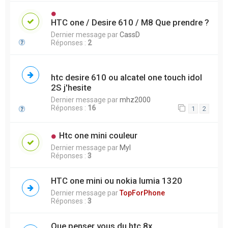
HTC one / Desire 610 / M8 Que prendre ?
Dernier message par
CassD
Réponses :
2
htc desire 610 ou alcatel one touch idol
2S j'hesite
Dernier message par
mhz2000
Réponses :
16
1
2
Htc one mini couleur
Dernier message par
Myl
Réponses :
3
HTC one mini ou nokia lumia 1320
Dernier message par
TopForPhone
Réponses :
3
Que penser vous du htc 8x