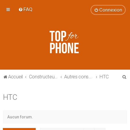
FAQ
Connexion
R
Accueil
Constructeurs (smartphones et tablettes)
Autres constructeurs
HTC
e
c
HTC
h
e
r
Aucun forum.
c