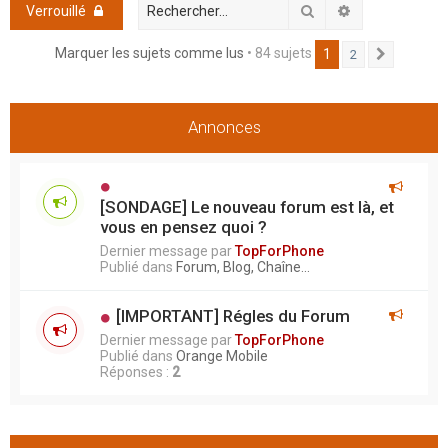
h
Rechercher
Recherche ava
Verrouillé
e
Marquer les sujets comme lus
• 84 sujets
1
2
Suivant
r
Annonces
[SONDAGE] Le nouveau forum est là, et
vous en pensez quoi ?
Dernier message par
TopForPhone
Publié dans
Forum, Blog, Chaîne...
[IMPORTANT] Régles du Forum
Dernier message par
TopForPhone
Publié dans
Orange Mobile
Réponses :
2