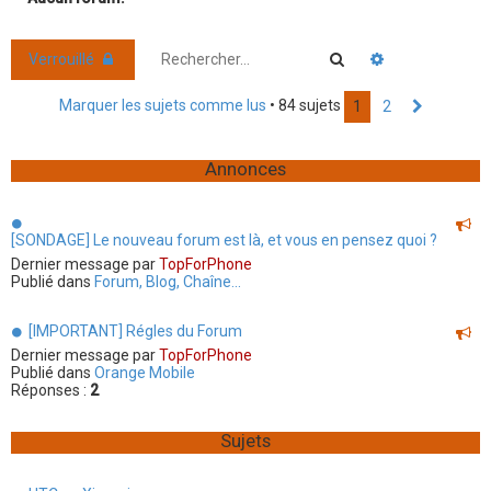
r
c
Rechercher
Recherche ava
Verrouillé
h
e
Marquer les sujets comme lus
• 84 sujets
1
2
Suivant
r
Annonces
[SONDAGE] Le nouveau forum est là, et vous en pensez quoi ?
Dernier message par
TopForPhone
Publié dans
Forum, Blog, Chaîne...
[IMPORTANT] Régles du Forum
Dernier message par
TopForPhone
Publié dans
Orange Mobile
Réponses :
2
Sujets