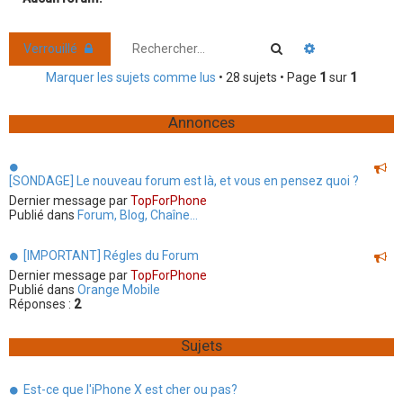
r
c
Rechercher
Recherche ava
Verrouillé
h
Marquer les sujets comme lus
• 28 sujets • Page
1
sur
1
e
r
Annonces
[SONDAGE] Le nouveau forum est là, et vous en pensez quoi ?
Dernier message par
TopForPhone
Publié dans
Forum, Blog, Chaîne...
[IMPORTANT] Régles du Forum
Dernier message par
TopForPhone
Publié dans
Orange Mobile
Réponses :
2
Sujets
Est-ce que l'iPhone X est cher ou pas?