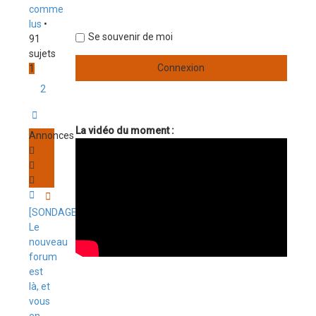
comme
lus
•
Se souvenir de moi
91
sujets
1
2
Suivant
La vidéo du moment :
Annonces
[SONDAGE]
Le
nouveau
forum
est
là, et
vous