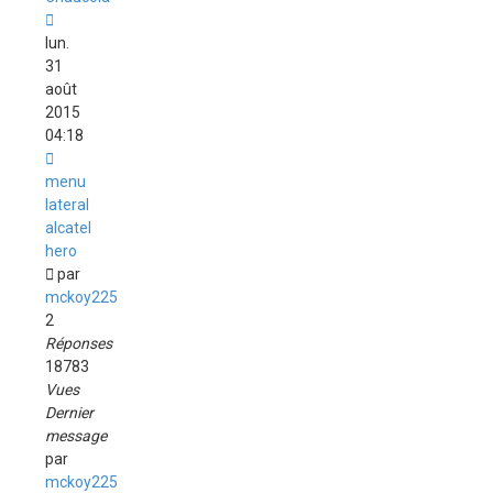
lun.
31
août
2015
04:18
menu
lateral
alcatel
hero
par
mckoy225
2
Réponses
18783
Vues
Dernier
message
par
mckoy225