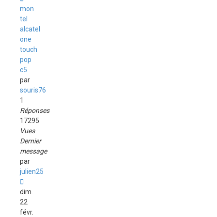
mon
tel
alcatel
one
touch
pop
c5
par
souris76
1
Réponses
17295
Vues
Dernier
message
par
julien25
dim.
22
févr.