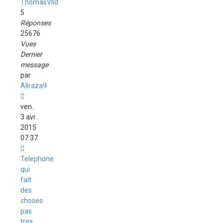
ThomasVlld
5
Réponses
25676
Vues
Dernier
message
par
Aliraza9
ven.
3 avr.
2015
07:37
Telephone
qui
fait
des
choses
pas
tres