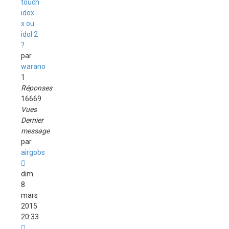
touch
idox
x ou
idol 2
?
par
warano
1
Réponses
16669
Vues
Dernier
message
par
airgobs
dim.
8
mars
2015
20:33