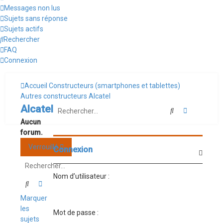
Messages non lus
Sujets sans réponse
Sujets actifs
Rechercher
FAQ
Connexion
Accueil
Constructeurs (smartphones et tablettes)
Autres constructeurs
Alcatel
Alcatel
Rechercher
Recherche
Aucun
forum.
Verrouillé
Connexion
Nom d’utilisateur :
Rechercher
Recherche avancée
Marquer
les
Mot de passe :
sujets