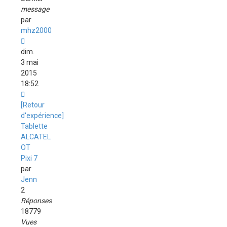
message
par
mhz2000
dim.
3 mai
2015
18:52
[Retour
d'expérience]
Tablette
ALCATEL
OT
Pixi 7
par
Jenn
2
Réponses
18779
Vues