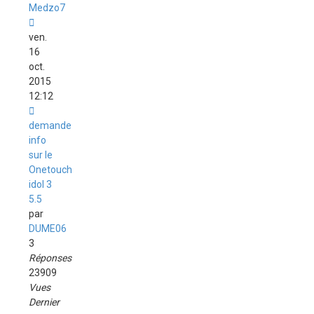
Medzo7
ven.
16
oct.
2015
12:12
demande
info
sur le
Onetouch
idol 3
5.5
par
DUME06
3
Réponses
23909
Vues
Dernier