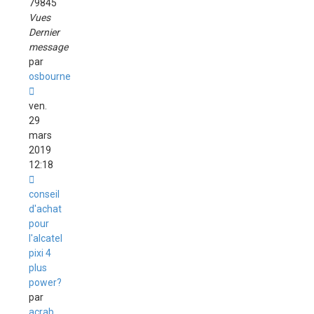
79845
Vues
Dernier
message
par
osbourne
ven.
29
mars
2019
12:18
conseil
d'achat
pour
l'alcatel
pixi 4
plus
power?
par
acrab