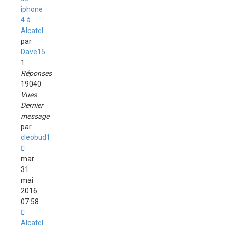
iphone
4 à
Alcatel
par
Dave15
1
Réponses
19040
Vues
Dernier
message
par
cleobud1
mar.
31
mai
2016
07:58
Alcatel