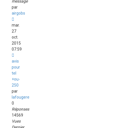
message
par
airgobs
mar.
27
oct.
2015
07:59
avis
pour
tel
+ou-
250
par
lafougere
0
Réponses
14569
Vues
Dernier