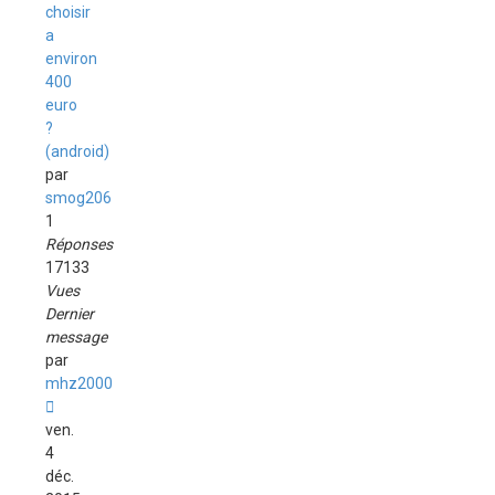
choisir
a
environ
400
euro
?
(android)
par
smog206
1
Réponses
17133
Vues
Dernier
message
par
mhz2000
ven.
4
déc.