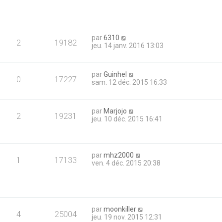
par
6310
2
19182
jeu. 14 janv. 2016 13:03
par
Guinhel
0
17227
sam. 12 déc. 2015 16:33
par
Marjojo
2
19231
jeu. 10 déc. 2015 16:41
par
mhz2000
1
17133
ven. 4 déc. 2015 20:38
par
moonkiller
4
25004
jeu. 19 nov. 2015 12:31