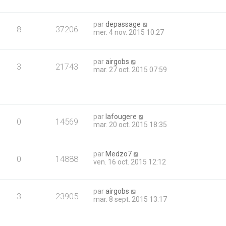
par
depassage
8
37206
mer. 4 nov. 2015 10:27
par
airgobs
3
21743
mar. 27 oct. 2015 07:59
par
lafougere
0
14569
mar. 20 oct. 2015 18:35
par
Medzo7
0
14888
ven. 16 oct. 2015 12:12
par
airgobs
3
23905
mar. 8 sept. 2015 13:17