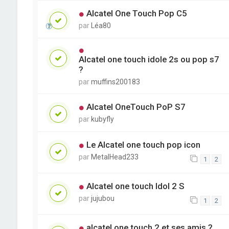
Alcatel One Touch Pop C5
par
Léa80
Alcatel one touch idole 2s ou pop s7
?
par
muffins200183
Alcatel OneTouch PoP S7
par
kubyfly
Le Alcatel one touch pop icon
par
MetalHead233
1
2
Alcatel one touch Idol 2 S
par
jujubou
1
2
alcatel one touch 2 et ses amis ?