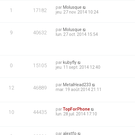
par
Molusque
1
17182
jeu. 27 nov. 2014 10:24
par
Molusque
9
40632
lun. 27 oct. 2014 15:54
par
kubyfly
0
15105
jeu. 11 sept. 2014 12:40
par
MetalHead233
12
46889
mar. 19 août 2014 21:11
par
TopForPhone
10
44435
lun. 28 juil. 2014 17:10
par
alextfp