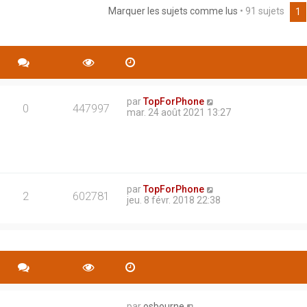
Marquer les sujets comme lus
• 91 sujets
rche avancée
1
par
TopForPhone
0
447997
mar. 24 août 2021 13:27
par
TopForPhone
2
602781
jeu. 8 févr. 2018 22:38
par
osbourne