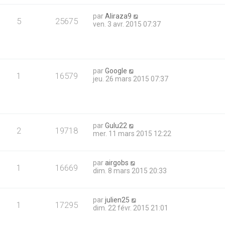
par
Aliraza9
5
25675
ven. 3 avr. 2015 07:37
par
Google
1
16579
jeu. 26 mars 2015 07:37
par
Gulu22
2
19718
mer. 11 mars 2015 12:22
par
airgobs
1
16669
dim. 8 mars 2015 20:33
par
julien25
1
17295
dim. 22 févr. 2015 21:01