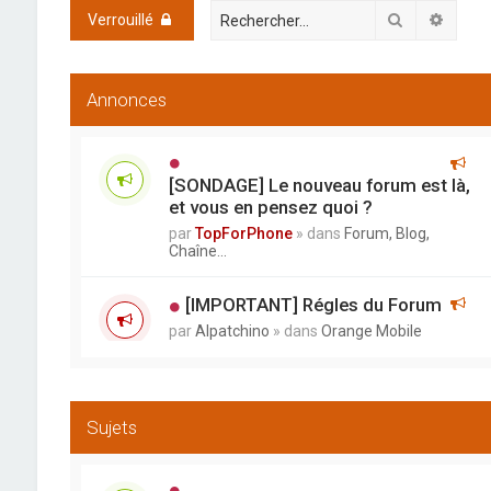
Rechercher
Reche
Verrouillé
Annonces
[SONDAGE] Le nouveau forum est là,
et vous en pensez quoi ?
par
TopForPhone
» dans
Forum, Blog,
Chaîne...
[IMPORTANT] Régles du Forum
par
Alpatchino
» dans
Orange Mobile
Sujets