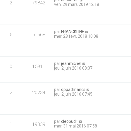
2
79842
ven. 29 mars 2019 12:18
par
FRANCKLINE
5
51668
mer. 28 févr. 2018 10:08
par
jeanmichel
0
15811
jeu. 2 juin 2016 08:07
par
oppadmancs
2
20234
jeu. 2 juin 2016 07:45
par
cleobud1
1
19039
mar. 31 mai 2016 07:58