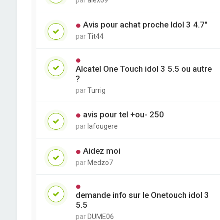
par
alex69
Avis pour achat proche Idol 3 4.7"
par
Tit44
Alcatel One Touch idol 3 5.5 ou autre
?
par
Turrig
avis pour tel +ou- 250
par
lafougere
Aidez moi
par
Medzo7
demande info sur le Onetouch idol 3
5.5
par
DUME06