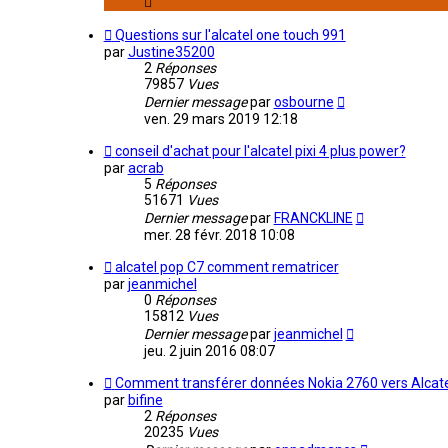
Questions sur l'alcatel one touch 991
par
Justine35200
2
Réponses
79857
Vues
Dernier message
par
osbourne
ven. 29 mars 2019 12:18
conseil d'achat pour l'alcatel pixi 4 plus power?
par
acrab
5
Réponses
51671
Vues
Dernier message
par
FRANCKLINE
mer. 28 févr. 2018 10:08
alcatel pop C7 comment rematricer
par
jeanmichel
0
Réponses
15812
Vues
Dernier message
par
jeanmichel
jeu. 2 juin 2016 08:07
Comment transférer données Nokia 2760 vers Alcat
par
bifine
2
Réponses
20235
Vues