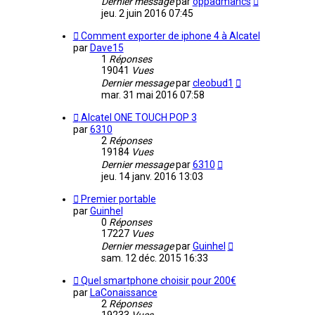
Dernier message
par
oppadmancs
jeu. 2 juin 2016 07:45
Comment exporter de iphone 4 à Alcatel
par
Dave15
1
Réponses
19041
Vues
Dernier message
par
cleobud1
mar. 31 mai 2016 07:58
Alcatel ONE TOUCH POP 3
par
6310
2
Réponses
19184
Vues
Dernier message
par
6310
jeu. 14 janv. 2016 13:03
Premier portable
par
Guinhel
0
Réponses
17227
Vues
Dernier message
par
Guinhel
sam. 12 déc. 2015 16:33
Quel smartphone choisir pour 200€
par
LaConaissance
2
Réponses