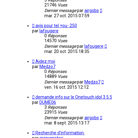
3
Réponses
21746
Vues
Dernier message
par
airgobs
mar. 27 oct. 2015 07:59
avis pour tel +ou- 250
par
lafougere
0
Réponses
14570
Vues
Dernier message
par
lafougere
mar. 20 oct. 2015 18:35
Aidez moi
par
Medzo7
0
Réponses
14889
Vues
Dernier message
par
Medzo7
ven. 16 oct. 2015 12:12
demande info sur le Onetouch idol 3 5.5
par
DUME06
3
Réponses
23915
Vues
Dernier message
par
airgobs
mar. 8 sept. 2015 13:17
Recherche d'information.