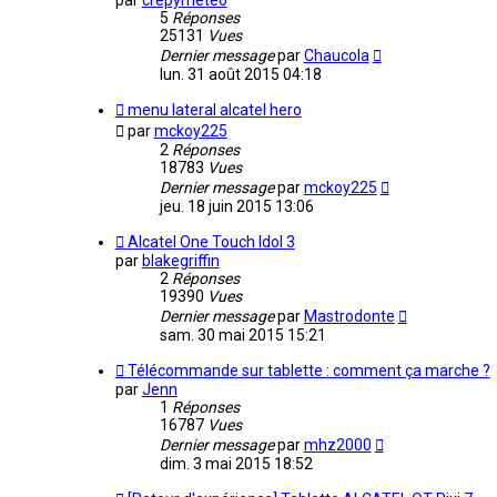
par
crepymeteo
5
Réponses
25131
Vues
Dernier message
par
Chaucola
lun. 31 août 2015 04:18
menu lateral alcatel hero
par
mckoy225
2
Réponses
18783
Vues
Dernier message
par
mckoy225
jeu. 18 juin 2015 13:06
Alcatel One Touch Idol 3
par
blakegriffin
2
Réponses
19390
Vues
Dernier message
par
Mastrodonte
sam. 30 mai 2015 15:21
Télécommande sur tablette : comment ça marche ?
par
Jenn
1
Réponses
16787
Vues
Dernier message
par
mhz2000
dim. 3 mai 2015 18:52