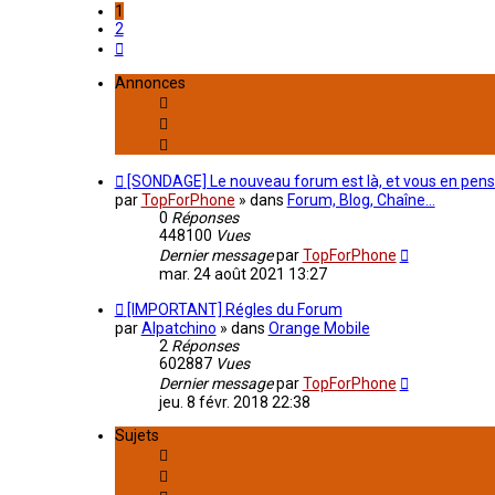
1
2
Suivant
Annonces
[SONDAGE] Le nouveau forum est là, et vous en pens
par
TopForPhone
» dans
Forum, Blog, Chaîne...
0
Réponses
448100
Vues
Dernier message
par
TopForPhone
mar. 24 août 2021 13:27
[IMPORTANT] Régles du Forum
par
Alpatchino
» dans
Orange Mobile
2
Réponses
602887
Vues
Dernier message
par
TopForPhone
jeu. 8 févr. 2018 22:38
Sujets