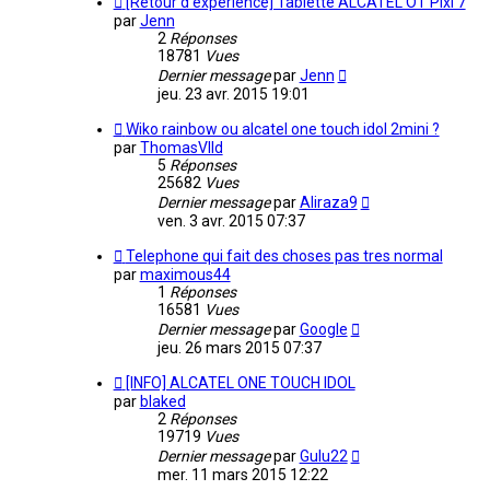
[Retour d'expérience] Tablette ALCATEL OT Pixi 7
par
Jenn
2
Réponses
18781
Vues
Dernier message
par
Jenn
jeu. 23 avr. 2015 19:01
Wiko rainbow ou alcatel one touch idol 2mini ?
par
ThomasVlld
5
Réponses
25682
Vues
Dernier message
par
Aliraza9
ven. 3 avr. 2015 07:37
Telephone qui fait des choses pas tres normal
par
maximous44
1
Réponses
16581
Vues
Dernier message
par
Google
jeu. 26 mars 2015 07:37
[INFO] ALCATEL ONE TOUCH IDOL
par
blaked
2
Réponses
19719
Vues
Dernier message
par
Gulu22
mer. 11 mars 2015 12:22