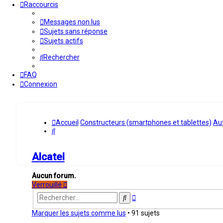
Raccourcis
Messages non lus
Sujets sans réponse
Sujets actifs
Rechercher
FAQ
Connexion
Accueil
Constructeurs (smartphones et tablettes)
Aut
Rechercher
Alcatel
Aucun forum.
Verrouillé
Recherche
Rechercher
avancée
Marquer les sujets comme lus
• 91 sujets