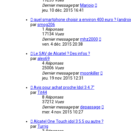
19233
Vues
Dernier message
par
Marjojo
jeu. 10 déc. 2015 16:41
quel smartphone choisir a environ 400 euro ? (androi
par
smog206
1
Réponses
17134
Vues
Dernier message
par
mhz2000
ven. 4 déc. 2015 20:38
Le SAV de Alcatel ? Des infos ?
par
alex69
4
Réponses
25006
Vues
Dernier message
par
moonkiller
jeu. 19 nov. 2015 12:31
Avis pour achat proche Idol 3 4.7"
par
Tit44
8
Réponses
37212
Vues
Dernier message
par
depassage
mer. 4 nov. 2015 10:27
Alcatel One Touch idol 3 5.5 ou autre ?
par
Turrig