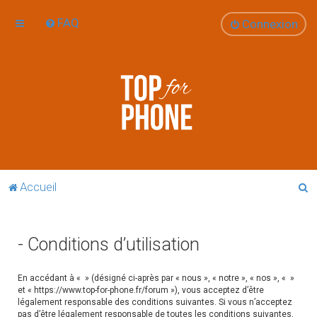
FAQ
Connexion
R
Accueil
e
c
- Conditions d’utilisation
h
e
En accédant à « » (désigné ci-après par « nous », « notre », « nos », « »
r
et « https://www.top-for-phone.fr/forum »), vous acceptez d’être
légalement responsable des conditions suivantes. Si vous n’acceptez
c
pas d’être légalement responsable de toutes les conditions suivantes,