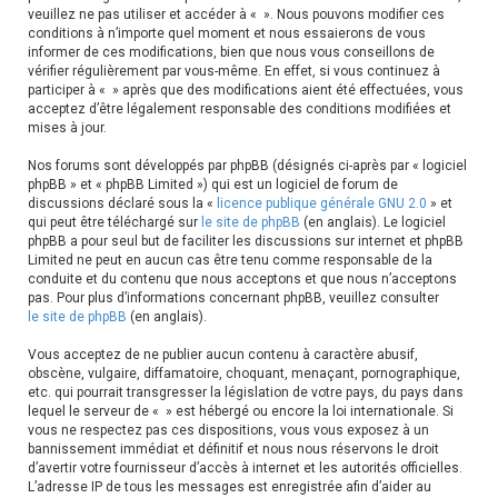
h
veuillez ne pas utiliser et accéder à « ». Nous pouvons modifier ces
conditions à n’importe quel moment et nous essaierons de vous
e
informer de ces modifications, bien que nous vous conseillons de
vérifier régulièrement par vous-même. En effet, si vous continuez à
r
participer à « » après que des modifications aient été effectuées, vous
acceptez d’être légalement responsable des conditions modifiées et
mises à jour.
Nos forums sont développés par phpBB (désignés ci-après par « logiciel
phpBB » et « phpBB Limited ») qui est un logiciel de forum de
discussions déclaré sous la «
licence publique générale GNU 2.0
» et
qui peut être téléchargé sur
le site de phpBB
(en anglais). Le logiciel
phpBB a pour seul but de faciliter les discussions sur internet et phpBB
Limited ne peut en aucun cas être tenu comme responsable de la
conduite et du contenu que nous acceptons et que nous n’acceptons
pas. Pour plus d’informations concernant phpBB, veuillez consulter
le site de phpBB
(en anglais).
Vous acceptez de ne publier aucun contenu à caractère abusif,
obscène, vulgaire, diffamatoire, choquant, menaçant, pornographique,
etc. qui pourrait transgresser la législation de votre pays, du pays dans
lequel le serveur de « » est hébergé ou encore la loi internationale. Si
vous ne respectez pas ces dispositions, vous vous exposez à un
bannissement immédiat et définitif et nous nous réservons le droit
d’avertir votre fournisseur d’accès à internet et les autorités officielles.
L’adresse IP de tous les messages est enregistrée afin d’aider au