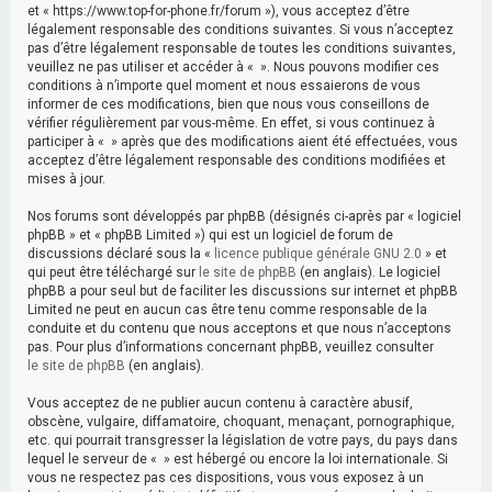
r
et « https://www.top-for-phone.fr/forum »), vous acceptez d’être
légalement responsable des conditions suivantes. Si vous n’acceptez
c
pas d’être légalement responsable de toutes les conditions suivantes,
h
veuillez ne pas utiliser et accéder à « ». Nous pouvons modifier ces
conditions à n’importe quel moment et nous essaierons de vous
e
informer de ces modifications, bien que nous vous conseillons de
vérifier régulièrement par vous-même. En effet, si vous continuez à
r
participer à « » après que des modifications aient été effectuées, vous
acceptez d’être légalement responsable des conditions modifiées et
mises à jour.
Nos forums sont développés par phpBB (désignés ci-après par « logiciel
phpBB » et « phpBB Limited ») qui est un logiciel de forum de
discussions déclaré sous la «
licence publique générale GNU 2.0
» et
qui peut être téléchargé sur
le site de phpBB
(en anglais). Le logiciel
phpBB a pour seul but de faciliter les discussions sur internet et phpBB
Limited ne peut en aucun cas être tenu comme responsable de la
conduite et du contenu que nous acceptons et que nous n’acceptons
pas. Pour plus d’informations concernant phpBB, veuillez consulter
le site de phpBB
(en anglais).
Vous acceptez de ne publier aucun contenu à caractère abusif,
obscène, vulgaire, diffamatoire, choquant, menaçant, pornographique,
etc. qui pourrait transgresser la législation de votre pays, du pays dans
lequel le serveur de « » est hébergé ou encore la loi internationale. Si
vous ne respectez pas ces dispositions, vous vous exposez à un