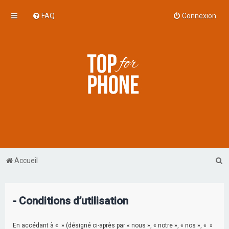
FAQ
Connexion
R
Accueil
e
c
- Conditions d’utilisation
h
e
En accédant à « » (désigné ci-après par « nous », « notre », « nos », « »