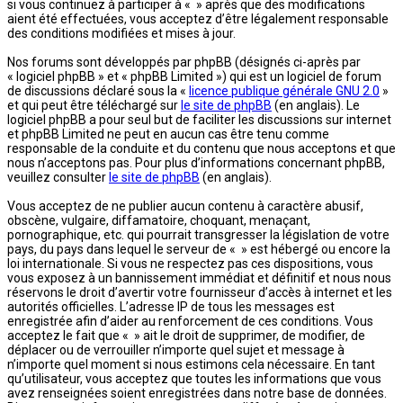
si vous continuez à participer à « » après que des modifications
aient été effectuées, vous acceptez d’être légalement responsable
des conditions modifiées et mises à jour.
Nos forums sont développés par phpBB (désignés ci-après par
« logiciel phpBB » et « phpBB Limited ») qui est un logiciel de forum
de discussions déclaré sous la «
licence publique générale GNU 2.0
»
et qui peut être téléchargé sur
le site de phpBB
(en anglais). Le
logiciel phpBB a pour seul but de faciliter les discussions sur internet
et phpBB Limited ne peut en aucun cas être tenu comme
responsable de la conduite et du contenu que nous acceptons et que
nous n’acceptons pas. Pour plus d’informations concernant phpBB,
veuillez consulter
le site de phpBB
(en anglais).
Vous acceptez de ne publier aucun contenu à caractère abusif,
obscène, vulgaire, diffamatoire, choquant, menaçant,
pornographique, etc. qui pourrait transgresser la législation de votre
pays, du pays dans lequel le serveur de « » est hébergé ou encore la
loi internationale. Si vous ne respectez pas ces dispositions, vous
vous exposez à un bannissement immédiat et définitif et nous nous
réservons le droit d’avertir votre fournisseur d’accès à internet et les
autorités officielles. L’adresse IP de tous les messages est
enregistrée afin d’aider au renforcement de ces conditions. Vous
acceptez le fait que « » ait le droit de supprimer, de modifier, de
déplacer ou de verrouiller n’importe quel sujet et message à
n’importe quel moment si nous estimons cela nécessaire. En tant
qu’utilisateur, vous acceptez que toutes les informations que vous
avez renseignées soient enregistrées dans notre base de données.