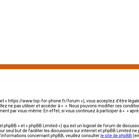
« » et « https://www.top-for-phone.fr/forum »), vous acceptez d’être lég
illez ne pas utiliser et accéder à « ». Nous pouvons modifier ces condi
ement par vous-même. En effet, si vous continuez à participer à « » apr
 phpBB » et « phpBB Limited ») qui est un logiciel de forum de discussi
pour seul but de faciliter les discussions sur internet et phpBB Limited
’informations concernant phpBB, veuillez consulter
le site de phpBB
(en