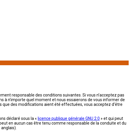
alement responsable des conditions suivantes. Si vous n’acceptez pas
tions à n’importe quel moment et nous essaierons de vous informer de
ès que des modifications aient été effectuées, vous acceptez d’être
ons déclaré sous la «
licence publique générale GNU 2.0
» et qui peut
 ne peut en aucun cas être tenu comme responsable de la conduite et du
 anglais).