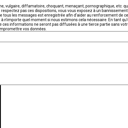
, vulgaire, diffamatoire, choquant, menaçant, pornographique, etc. qui p
ne respectez pas ces dispositions, vous vous exposez à un bannissement i
P de tous les messages est enregistrée afin d’aider au renforcement de ce
ge à n’importe quel moment si nous estimons cela nécessaire. En tant qu
 ces informations ne seront pas diffusées à une tierce partie sans vot
compromettre vos données.