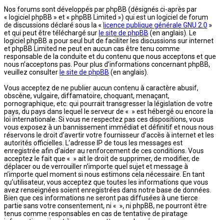
Nos forums sont développés par phpBB (désignés ci-après par
« logiciel phpBB » et « phpBB Limited ») qui est un logiciel de forum
de discussions déclaré sous la «
licence publique générale GNU 2.0
»
et qui peut être téléchargé sur
le site de phpBB
(en anglais). Le
logiciel phpBB a pour seul but de faciliter les discussions sur internet
et phpBB Limited ne peut en aucun cas être tenu comme
responsable de la conduite et du contenu que nous acceptons et que
nous n’acceptons pas. Pour plus d’informations concernant phpBB,
veuillez consulter
le site de phpBB
(en anglais).
Vous acceptez de ne publier aucun contenu à caractère abusif,
obscène, vulgaire, diffamatoire, choquant, menaçant,
pornographique, etc. qui pourrait transgresser la législation de votre
pays, du pays dans lequel le serveur de « » est hébergé ou encore la
loi internationale. Si vous ne respectez pas ces dispositions, vous
vous exposez à un bannissement immédiat et définitif et nous nous
réservons le droit d’avertir votre fournisseur d’accès à internet et les
autorités officielles. L’adresse IP de tous les messages est
enregistrée afin d’aider au renforcement de ces conditions. Vous
acceptez le fait que « » ait le droit de supprimer, de modifier, de
déplacer ou de verrouiller n’importe quel sujet et message à
n’importe quel moment si nous estimons cela nécessaire. En tant
qu’utilisateur, vous acceptez que toutes les informations que vous
avez renseignées soient enregistrées dans notre base de données.
Bien que ces informations ne seront pas diffusées à une tierce
partie sans votre consentement, ni « », ni phpBB, ne pourront être
tenus comme responsables en cas de tentative de piratage