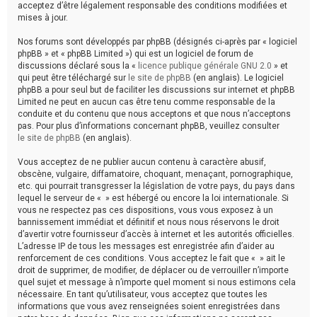
acceptez d’être légalement responsable des conditions modifiées et
mises à jour.
Nos forums sont développés par phpBB (désignés ci-après par « logiciel
phpBB » et « phpBB Limited ») qui est un logiciel de forum de
discussions déclaré sous la «
licence publique générale GNU 2.0
» et
qui peut être téléchargé sur
le site de phpBB
(en anglais). Le logiciel
phpBB a pour seul but de faciliter les discussions sur internet et phpBB
Limited ne peut en aucun cas être tenu comme responsable de la
conduite et du contenu que nous acceptons et que nous n’acceptons
pas. Pour plus d’informations concernant phpBB, veuillez consulter
le site de phpBB
(en anglais).
Vous acceptez de ne publier aucun contenu à caractère abusif,
obscène, vulgaire, diffamatoire, choquant, menaçant, pornographique,
etc. qui pourrait transgresser la législation de votre pays, du pays dans
lequel le serveur de « » est hébergé ou encore la loi internationale. Si
vous ne respectez pas ces dispositions, vous vous exposez à un
bannissement immédiat et définitif et nous nous réservons le droit
d’avertir votre fournisseur d’accès à internet et les autorités officielles.
L’adresse IP de tous les messages est enregistrée afin d’aider au
renforcement de ces conditions. Vous acceptez le fait que « » ait le
droit de supprimer, de modifier, de déplacer ou de verrouiller n’importe
quel sujet et message à n’importe quel moment si nous estimons cela
nécessaire. En tant qu’utilisateur, vous acceptez que toutes les
informations que vous avez renseignées soient enregistrées dans