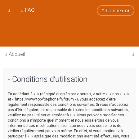
FAQ
Connexion
R
Accueil
e
c
- Conditions d’utilisation
h
e
En accédant à « » (désigné ci-après par « nous », « notre », « nos », « »
r
et « https://www.top-for-phone.fr/forum »), vous acceptez d’être
légalement responsable des conditions suivantes. Si vous n’acceptez
c
pas d’être légalement responsable de toutes les conditions suivantes,
h
veuillez ne pas utiliser et accéder à « ». Nous pouvons modifier ces
conditions à n’importe quel moment et nous essaierons de vous
e
informer de ces modifications, bien que nous vous conseillons de
vérifier régulièrement par vous-même. En effet, si vous continuez à
r
participer à « » après que des modifications aient été effectuées, vous