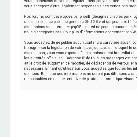
vous conseillons de vérifier régulièrement par vous-même. En effet
vous acceptez d’être légalement responsable des conditions modif
Nos forums sont développés par phpBB (désignés ci-après par « logi
sous la «
licence publique générale GNU 2.0
» et qui peut être télé
discussions sur internet et phpBB Limited ne peut en aucun cas 
nous n’acceptons pas. Pour plus d’informations concernant phpBB,
Vous acceptez de ne publier aucun contenu à caractère abusif, obs
transgresser la législation de votre pays, du pays dans lequel le s
dispositions, vous vous exposez à un bannissement immédiat et défin
les autorités officielles. L’adresse IP de tous les messages est en
ait le droit de supprimer, de modifier, de déplacer ou de verrouill
nécessaire. En tant qu’utilisateur, vous acceptez que toutes les 
données. Bien que ces informations ne seront pas diffusées à une
responsables en cas de tentative de piratage informatique visant