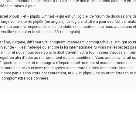
, si vous continuez à participer à « » après que des modifications aient été effe
iées et mises à jour.
ciel phpBB » et « phpBB Limited ») qui est un logiciel de forum de discussions d
chargé sur
le site de phpBB
(en anglais). Le logiciel phpBB a pour seul but de facilit
être tenu comme responsable de la conduite et du contenu que nous acceptons e
 veuillez consulter
le site de phpBB
(en anglais).
cène, vulgaire, diffamatoire, choquant, menaçant, pornographique, etc. qui pourr
erveur de « » est hébergé ou encore la loi internationale. Si vous ne respectez pa
itif et nous nous réservons le droit d’avertir votre fournisseur d’accès à intern
registrée afin d’aider au renforcement de ces conditions. Vous acceptez le fait q
er n’importe quel sujet et message à n’importe quel moment si nous estimons cela
informations que vous avez renseignées soient enregistrées dans notre base de
 tierce partie sans votre consentement, ni « », ni phpBB, ne pourront être tenu
 à compromettre vos données.