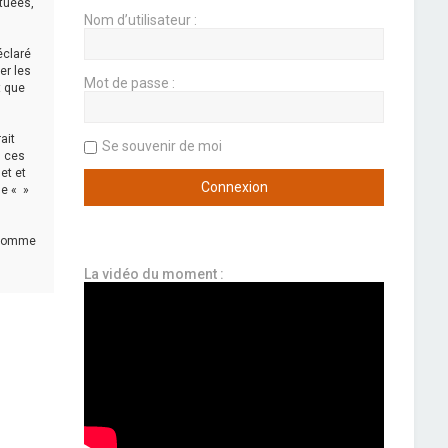
ctuées,
Nom d’utilisateur :
éclaré
er les
Mot de passe :
t que
ait
Se souvenir de moi
s ces
et et
ue « »
s comme
La vidéo du moment :