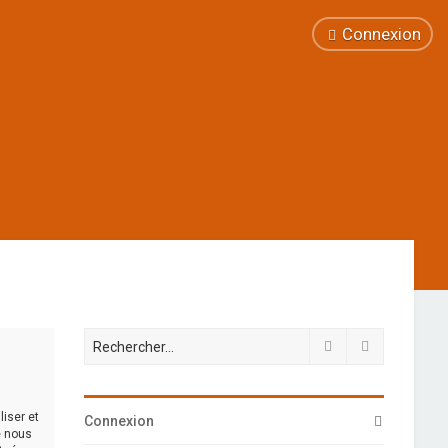
Connexion
Rechercher
Recherche 
iser et
Connexion
e nous