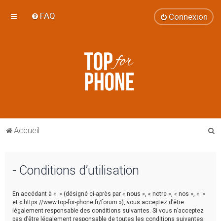
FAQ
Connexion
R
Accueil
e
c
- Conditions d’utilisation
h
e
En accédant à « » (désigné ci-après par « nous », « notre », « nos », « »
r
et « https://www.top-for-phone.fr/forum »), vous acceptez d’être
légalement responsable des conditions suivantes. Si vous n’acceptez
c
pas d’être légalement responsable de toutes les conditions suivantes,