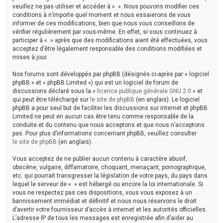
h
veuillez ne pas utiliser et accéder à « ». Nous pouvons modifier ces
conditions à n’importe quel moment et nous essaierons de vous
e
informer de ces modifications, bien que nous vous conseillons de
vérifier régulièrement par vous-même. En effet, si vous continuez à
r
participer à « » après que des modifications aient été effectuées, vous
acceptez d’être légalement responsable des conditions modifiées et
mises à jour.
Nos forums sont développés par phpBB (désignés ci-après par « logiciel
phpBB » et « phpBB Limited ») qui est un logiciel de forum de
discussions déclaré sous la «
licence publique générale GNU 2.0
» et
qui peut être téléchargé sur
le site de phpBB
(en anglais). Le logiciel
phpBB a pour seul but de faciliter les discussions sur internet et phpBB
Limited ne peut en aucun cas être tenu comme responsable de la
conduite et du contenu que nous acceptons et que nous n’acceptons
pas. Pour plus d’informations concernant phpBB, veuillez consulter
le site de phpBB
(en anglais).
Vous acceptez de ne publier aucun contenu à caractère abusif,
obscène, vulgaire, diffamatoire, choquant, menaçant, pornographique,
etc. qui pourrait transgresser la législation de votre pays, du pays dans
lequel le serveur de « » est hébergé ou encore la loi internationale. Si
vous ne respectez pas ces dispositions, vous vous exposez à un
bannissement immédiat et définitif et nous nous réservons le droit
d’avertir votre fournisseur d’accès à internet et les autorités officielles.
L’adresse IP de tous les messages est enregistrée afin d’aider au