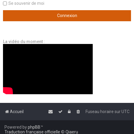
Se souvenir de moi
La vidéo du moment :
Accueil
Fuseau horaire sur
UTC
Powered by
phpBB
™
Traduction française officielle
©
Qiaeru