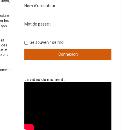
ctuées,
Nom d’utilisateur :
éclaré
er les
Mot de passe :
t que
ait
Se souvenir de moi
s ces
et et
ue « »
s comme
La vidéo du moment :