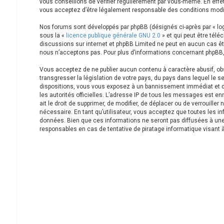
vous conseillons de vérifier régulièrement par vous-même. En effet
vous acceptez d’être légalement responsable des conditions modif
Nos forums sont développés par phpBB (désignés ci-après par « logi
sous la «
licence publique générale GNU 2.0
» et qui peut être télé
discussions sur internet et phpBB Limited ne peut en aucun cas 
nous n’acceptons pas. Pour plus d’informations concernant phpBB,
Vous acceptez de ne publier aucun contenu à caractère abusif, obs
transgresser la législation de votre pays, du pays dans lequel le s
dispositions, vous vous exposez à un bannissement immédiat et défin
les autorités officielles. L’adresse IP de tous les messages est en
ait le droit de supprimer, de modifier, de déplacer ou de verrouill
nécessaire. En tant qu’utilisateur, vous acceptez que toutes les 
données. Bien que ces informations ne seront pas diffusées à une
responsables en cas de tentative de piratage informatique visant