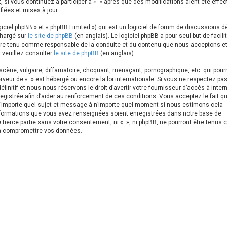
, si vous continuez à participer à « » après que des modifications aient été effe
iées et mises à jour.
ciel phpBB » et « phpBB Limited ») qui est un logiciel de forum de discussions d
chargé sur
le site de phpBB
(en anglais). Le logiciel phpBB a pour seul but de facilit
être tenu comme responsable de la conduite et du contenu que nous acceptons e
 veuillez consulter
le site de phpBB
(en anglais).
cène, vulgaire, diffamatoire, choquant, menaçant, pornographique, etc. qui pourr
erveur de « » est hébergé ou encore la loi internationale. Si vous ne respectez pa
itif et nous nous réservons le droit d’avertir votre fournisseur d’accès à intern
registrée afin d’aider au renforcement de ces conditions. Vous acceptez le fait q
er n’importe quel sujet et message à n’importe quel moment si nous estimons cela
informations que vous avez renseignées soient enregistrées dans notre base de
 tierce partie sans votre consentement, ni « », ni phpBB, ne pourront être tenu
 à compromettre vos données.