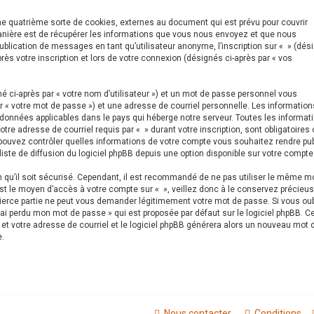
ne quatrième sorte de cookies, externes au document qui est prévu pour couvrir
anière est de récupérer les informations que vous nous envoyez et que nous
publication de messages en tant qu’utilisateur anonyme, l’inscription sur « » (dés
ès votre inscription et lors de votre connexion (désignés ci-après par « vos
 ci-après par « votre nom d’utilisateur ») et un mot de passe personnel vous
 « votre mot de passe ») et une adresse de courriel personnelle. Les information
 données applicables dans le pays qui héberge notre serveur. Toutes les informat
tre adresse de courriel requis par « » durant votre inscription, sont obligatoires 
s pouvez contrôler quelles informations de votre compte vous souhaitez rendre pu
iste de diffusion du logiciel phpBB depuis une option disponible sur votre compte
in qu’il soit sécurisé. Cependant, il est recommandé de ne pas utiliser le même m
est le moyen d’accès à votre compte sur « », veillez donc à le conservez précieu
tierce partie ne peut vous demander légitimement votre mot de passe. Si vous oub
’ai perdu mon mot de passe » qui est proposée par défaut sur le logiciel phpBB. C
 et votre adresse de courriel et le logiciel phpBB générera alors un nouveau mot 
.
Nous contacter
Conditions