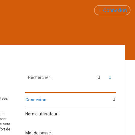
Connexion
Rechercher
Recherche 
ctées
Connexion
Nom d’utilisateur :
 de
nent
ie sera
fort de
Mot de passe :