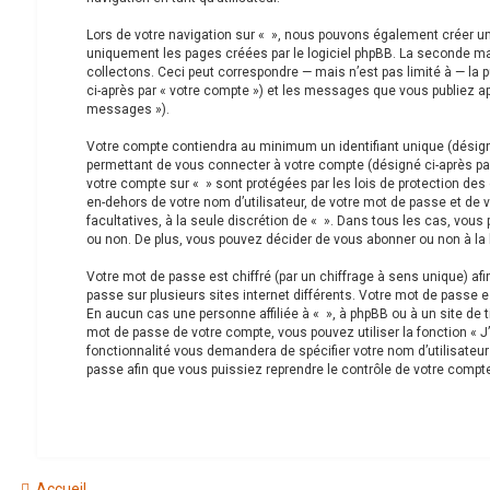
Lors de votre navigation sur « », nous pouvons également créer u
uniquement les pages créées par le logiciel phpBB. La seconde m
collectons. Ceci peut correspondre — mais n’est pas limité à — la 
ci-après par « votre compte ») et les messages que vous publiez apr
messages »).
Votre compte contiendra au minimum un identifiant unique (désigné
permettant de vous connecter à votre compte (désigné ci-après par
votre compte sur « » sont protégées par les lois de protection des
en-dehors de votre nom d’utilisateur, de votre mot de passe et de vo
facultatives, à la seule discrétion de « ». Dans tous les cas, vou
ou non. De plus, vous pouvez décider de vous abonner ou non à la l
Votre mot de passe est chiffré (par un chiffrage à sens unique) af
passe sur plusieurs sites internet différents. Votre mot de passe 
En aucun cas une personne affiliée à « », à phpBB ou à un site de 
mot de passe de votre compte, vous pouvez utiliser la fonction « J
fonctionnalité vous demandera de spécifier votre nom d’utilisateur
passe afin que vous puissiez reprendre le contrôle de votre compte
Accueil