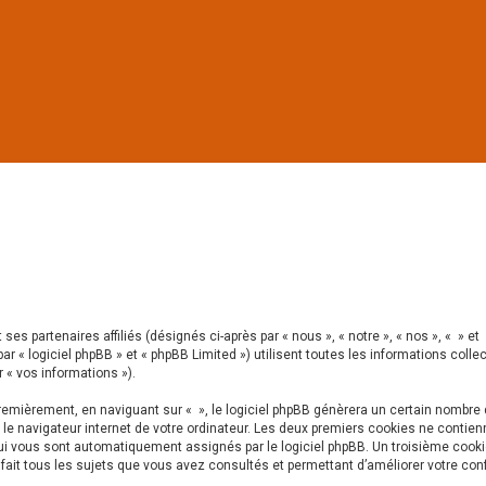
ses partenaires affiliés (désignés ci-après par « nous », « notre », « nos », « » et
ar « logiciel phpBB » et « phpBB Limited ») utilisent toutes les informations colle
r « vos informations »).
emièrement, en naviguant sur « », le logiciel phpBB génèrera un certain nombre
 le navigateur internet de votre ordinateur. Les deux premiers cookies ne contien
 qui vous sont automatiquement assignés par le logiciel phpBB. Un troisième cook
e fait tous les sujets que vous avez consultés et permettant d’améliorer votre con