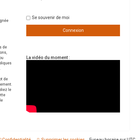
Se souvenir de moi
ignée
s de
ions,
La vidéo du moment :
ou
bliques
.
ot de
sement.
liez le
ette
de
Confidentialité
Supprimer les cookies
Fuseau horaire sur
UTC