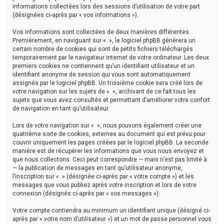
h
informations collectées lors des sessions d’utilisation de votre part
(désignées ci-après par « vos informations »).
e
Vos informations sont collectées de deux manières différentes.
r
Premièrement, en naviguant sur « », le logiciel phpBB génèrera un
certain nombre de cookies qui sont de petits fichiers téléchargés
temporairement par le navigateur internet de votre ordinateur. Les deux
premiers cookies ne contiennent qu’un identifiant utilisateur et un
identifiant anonyme de session qui vous sont automatiquement
assignés par le logiciel phpBB. Un troisième cookie sera créé lors de
votre navigation sur les sujets de « », archivant de ce fait tous les
sujets que vous avez consultés et permettant d’améliorer votre confort
de navigation en tant qu’utilisateur.
Lors de votre navigation sur « », nous pouvons également créer une
quatrième sorte de cookies, externes au document qui est prévu pour
couvrir uniquement les pages créées par le logiciel phpBB. La seconde
manière est de récupérer les informations que vous nous envoyez et
que nous collectons. Ceci peut correspondre — mais n’est pas limité à
— la publication de messages en tant qu’utilisateur anonyme,
l’inscription sur « » (désignée ci-après par « votre compte ») et les
messages que vous publiez après votre inscription et lors de votre
connexion (désignés ci-après par « vos messages »).
Votre compte contiendra au minimum un identifiant unique (désigné ci-
après par « votre nom d’utilisateur ») et un mot de passe personnel vous