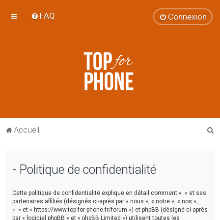
FAQ
Connexion
R
Accueil
e
c
- Politique de confidentialité
h
e
Cette politique de confidentialité explique en détail comment « » et ses
r
partenaires affiliés (désignés ci-après par « nous », « notre », « nos »,
« » et « https://www.top-for-phone.fr/forum ») et phpBB (désigné ci-après
c
par « logiciel phpBB » et « phpBB Limited ») utilisent toutes les