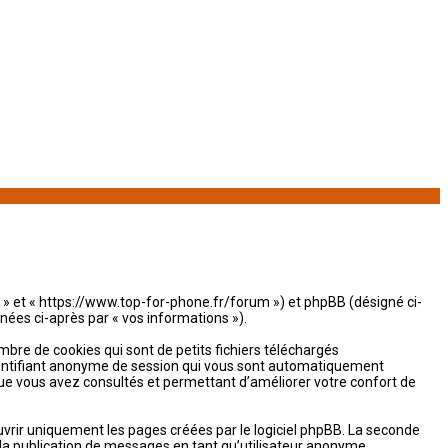
, « » et « https://www.top-for-phone.fr/forum ») et phpBB (désigné ci-
gnées ci-après par « vos informations »).
bre de cookies qui sont de petits fichiers téléchargés
 identifiant anonyme de session qui vous sont automatiquement
s que vous avez consultés et permettant d’améliorer votre confort de
vrir uniquement les pages créées par le logiciel phpBB. La seconde
la publication de messages en tant qu’utilisateur anonyme,