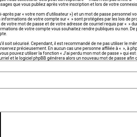
essages que vous publiez après votre inscription et lors de votre connex
-après par « votre nom d’utilisateur ») et un mot de passe personnel 
es informations de votre compte sur « » sont protégées par les lois de p
de votre mot de passe et de votre adresse de courriel requis par « » duran
nformations de votre compte vous souhaitez rendre publiques ou non. De 
pte.
u’il soit sécurisé. Cependant, il est recommandé de ne pas utiliser le m
conservez précieusement. En aucun cas une personne affiliée à « », à p
ous pouvez utiliser la fonction « J’ai perdu mon mot de passe » qui est 
urriel et le logiciel phpBB générera alors un nouveau mot de passe afin 