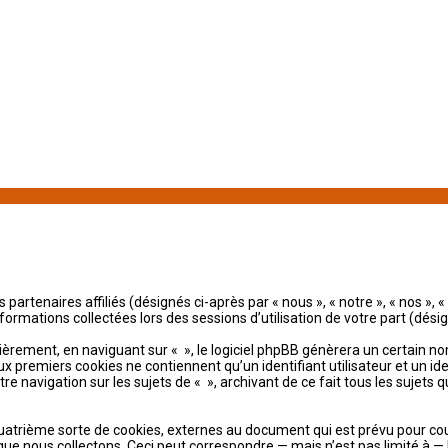
 partenaires affiliés (désignés ci-après par « nous », « notre », « nos »
informations collectées lors des sessions d’utilisation de votre part (dési
rement, en naviguant sur « », le logiciel phpBB génèrera un certain nom
ux premiers cookies ne contiennent qu’un identifiant utilisateur et un
otre navigation sur les sujets de « », archivant de ce fait tous les sujet
uatrième sorte de cookies, externes au document qui est prévu pour cou
ue nous collectons. Ceci peut correspondre — mais n’est pas limité à — 