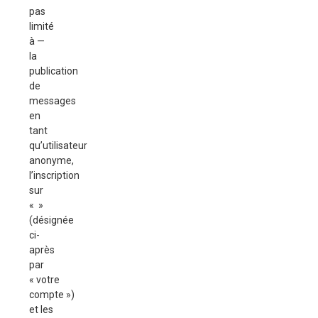
pas
limité
à —
la
publication
de
messages
en
tant
qu’utilisateur
anonyme,
l’inscription
sur
« »
(désignée
ci-
après
par
« votre
compte »)
et les