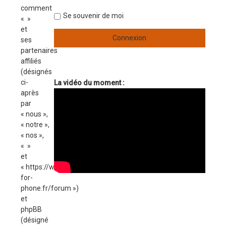
comment
Se souvenir de moi
« »
et
ses
partenaires
affiliés
(désignés
ci-
La vidéo du moment :
après
par
« nous »,
« notre »,
« nos »,
« »
et
« https://www.top-
for-
phone.fr/forum »)
et
phpBB
(désigné