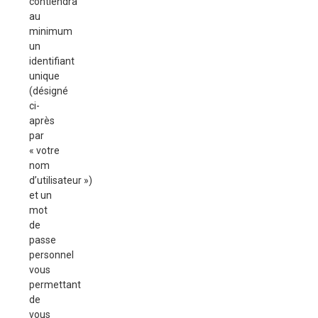
contiendra
au
minimum
un
identifiant
unique
(désigné
ci-
après
par
« votre
nom
d’utilisateur »)
et un
mot
de
passe
personnel
vous
permettant
de
vous