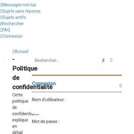
Messages non lus
Sujets sans réponse
Sujets actifs
Rechercher
FAQ
Connexion
Accueil
-
Rechercher
Recherche
Politique
de
Connexion
confidentialité
Cette
Nom d’utilisateur :
politique
de
confidentialité
explique
Mot de passe :
en
détail