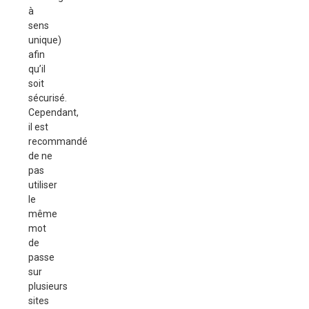
à
sens
unique)
afin
qu’il
soit
sécurisé.
Cependant,
il est
recommandé
de ne
pas
utiliser
le
même
mot
de
passe
sur
plusieurs
sites