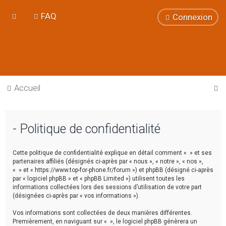
FAQ
Connexion
R
Accueil
e
c
- Politique de confidentialité
h
e
Cette politique de confidentialité explique en détail comment « » et ses
r
partenaires affiliés (désignés ci-après par « nous », « notre », « nos »,
« » et « https://www.top-for-phone.fr/forum ») et phpBB (désigné ci-après
c
par « logiciel phpBB » et « phpBB Limited ») utilisent toutes les
h
informations collectées lors des sessions d’utilisation de votre part
(désignées ci-après par « vos informations »).
e
Vos informations sont collectées de deux manières différentes.
r
Premièrement, en naviguant sur « », le logiciel phpBB génèrera un