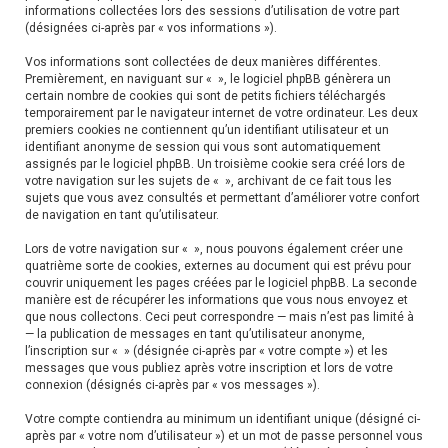
h
informations collectées lors des sessions d’utilisation de votre part
(désignées ci-après par « vos informations »).
e
Vos informations sont collectées de deux manières différentes.
r
Premièrement, en naviguant sur « », le logiciel phpBB génèrera un
certain nombre de cookies qui sont de petits fichiers téléchargés
temporairement par le navigateur internet de votre ordinateur. Les deux
premiers cookies ne contiennent qu’un identifiant utilisateur et un
identifiant anonyme de session qui vous sont automatiquement
assignés par le logiciel phpBB. Un troisième cookie sera créé lors de
votre navigation sur les sujets de « », archivant de ce fait tous les
sujets que vous avez consultés et permettant d’améliorer votre confort
de navigation en tant qu’utilisateur.
Lors de votre navigation sur « », nous pouvons également créer une
quatrième sorte de cookies, externes au document qui est prévu pour
couvrir uniquement les pages créées par le logiciel phpBB. La seconde
manière est de récupérer les informations que vous nous envoyez et
que nous collectons. Ceci peut correspondre — mais n’est pas limité à
— la publication de messages en tant qu’utilisateur anonyme,
l’inscription sur « » (désignée ci-après par « votre compte ») et les
messages que vous publiez après votre inscription et lors de votre
connexion (désignés ci-après par « vos messages »).
Votre compte contiendra au minimum un identifiant unique (désigné ci-
après par « votre nom d’utilisateur ») et un mot de passe personnel vous