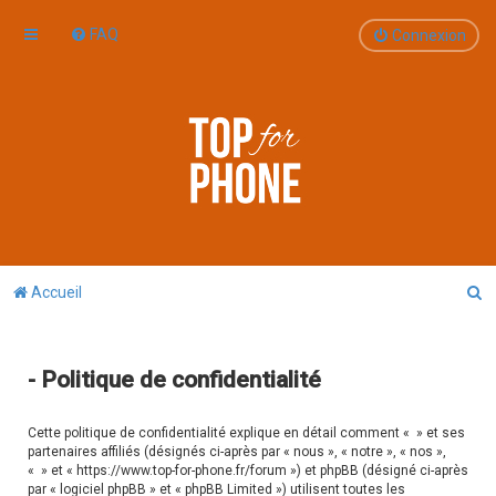
FAQ
Connexion
R
Accueil
e
c
- Politique de confidentialité
h
e
Cette politique de confidentialité explique en détail comment « » et ses
r
partenaires affiliés (désignés ci-après par « nous », « notre », « nos »,
« » et « https://www.top-for-phone.fr/forum ») et phpBB (désigné ci-après
c
par « logiciel phpBB » et « phpBB Limited ») utilisent toutes les