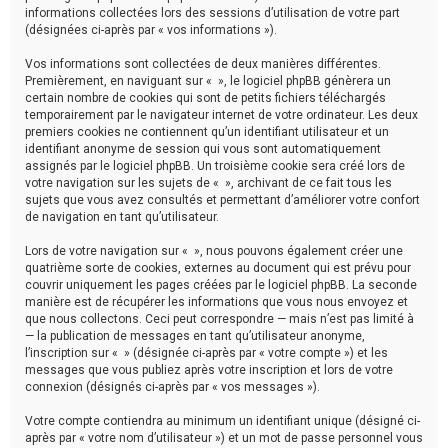
h
informations collectées lors des sessions d’utilisation de votre part
(désignées ci-après par « vos informations »).
e
Vos informations sont collectées de deux manières différentes.
r
Premièrement, en naviguant sur « », le logiciel phpBB génèrera un
certain nombre de cookies qui sont de petits fichiers téléchargés
temporairement par le navigateur internet de votre ordinateur. Les deux
premiers cookies ne contiennent qu’un identifiant utilisateur et un
identifiant anonyme de session qui vous sont automatiquement
assignés par le logiciel phpBB. Un troisième cookie sera créé lors de
votre navigation sur les sujets de « », archivant de ce fait tous les
sujets que vous avez consultés et permettant d’améliorer votre confort
de navigation en tant qu’utilisateur.
Lors de votre navigation sur « », nous pouvons également créer une
quatrième sorte de cookies, externes au document qui est prévu pour
couvrir uniquement les pages créées par le logiciel phpBB. La seconde
manière est de récupérer les informations que vous nous envoyez et
que nous collectons. Ceci peut correspondre — mais n’est pas limité à
— la publication de messages en tant qu’utilisateur anonyme,
l’inscription sur « » (désignée ci-après par « votre compte ») et les
messages que vous publiez après votre inscription et lors de votre
connexion (désignés ci-après par « vos messages »).
Votre compte contiendra au minimum un identifiant unique (désigné ci-
après par « votre nom d’utilisateur ») et un mot de passe personnel vous