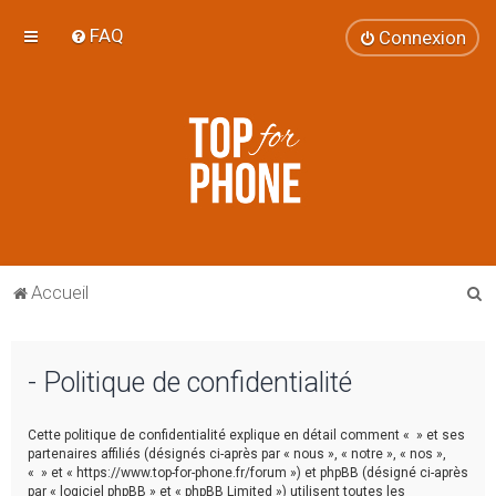
FAQ
Connexion
R
Accueil
e
c
- Politique de confidentialité
h
e
Cette politique de confidentialité explique en détail comment « » et ses
r
partenaires affiliés (désignés ci-après par « nous », « notre », « nos »,
« » et « https://www.top-for-phone.fr/forum ») et phpBB (désigné ci-après
c
par « logiciel phpBB » et « phpBB Limited ») utilisent toutes les