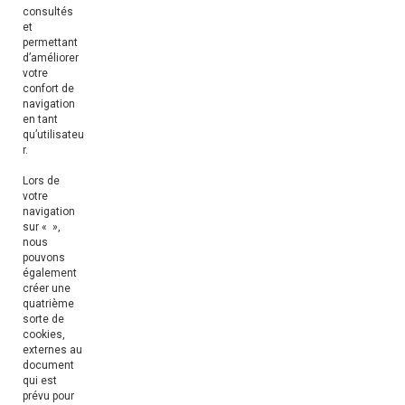
consultés
et
permettant
d’améliorer
votre
confort de
navigation
en tant
qu’utilisateu
r.
Lors de
votre
navigation
sur « »,
nous
pouvons
également
créer une
quatrième
sorte de
cookies,
externes au
document
qui est
prévu pour