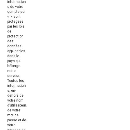
information
s de votre
compte sur
« » sont
protégées
par les lois
de
protection
des
données
applicables
dans le
pays qui
héberge
notre
serveur.
Toutes les
information
s, en-
dehors de
votre nom
d’utilisateur,
de votre
mot de
passe et de
votre
adresse de