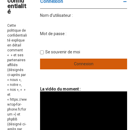
confid
Connexion
r
c
c
entialit
h
h
c
é
e
e
Nom d’utilisateur :
r
a
h
v
Cette
e
a
politique de
n
Mot de passe :
r
confidentiali
c
té explique
é
en détail
e
comment
Se souvenir de moi
« » et ses
partenaires
affiliés
(désignés
ci-après par
« nous »,
« notre »,
La vidéo du moment :
« nos », « »
et
« https://ww
w.top-for-
phone.fr/for
um ») et
phpBB
(désigné ci-
après par