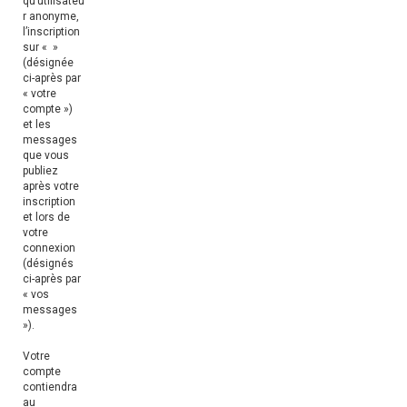
qu’utilisateu
r anonyme,
l’inscription
sur « »
(désignée
ci-après par
« votre
compte »)
et les
messages
que vous
publiez
après votre
inscription
et lors de
votre
connexion
(désignés
ci-après par
« vos
messages
»).
Votre
compte
contiendra
au