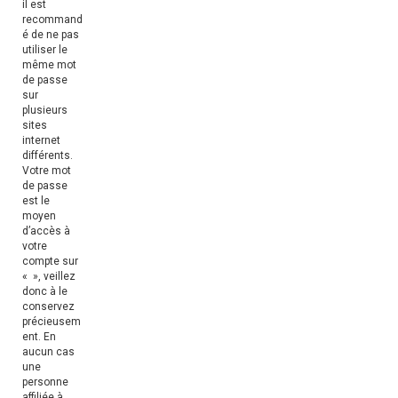
il est
recommand
é de ne pas
utiliser le
même mot
de passe
sur
plusieurs
sites
internet
différents.
Votre mot
de passe
est le
moyen
d’accès à
votre
compte sur
« », veillez
donc à le
conservez
précieusem
ent. En
aucun cas
une
personne
affiliée à