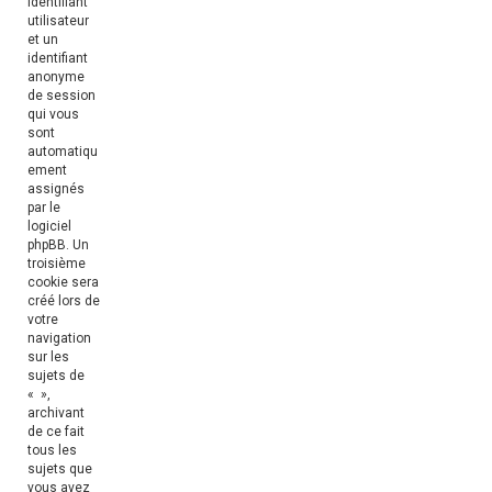
identifiant
utilisateur
et un
identifiant
anonyme
de session
qui vous
sont
automatiqu
ement
assignés
par le
logiciel
phpBB. Un
troisième
cookie sera
créé lors de
votre
navigation
sur les
sujets de
« »,
archivant
de ce fait
tous les
sujets que
vous avez