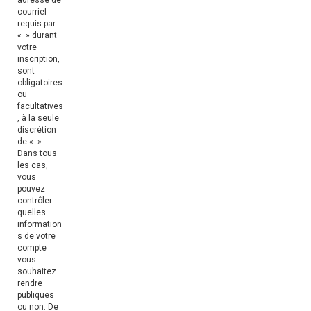
courriel
requis par
« » durant
votre
inscription,
sont
obligatoires
ou
facultatives
, à la seule
discrétion
de « ».
Dans tous
les cas,
vous
pouvez
contrôler
quelles
information
s de votre
compte
vous
souhaitez
rendre
publiques
ou non. De