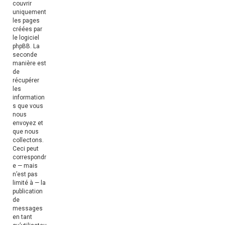
couvrir
uniquement
les pages
créées par
le logiciel
phpBB. La
seconde
manière est
de
récupérer
les
information
s que vous
nous
envoyez et
que nous
collectons.
Ceci peut
correspondr
e — mais
n’est pas
limité à — la
publication
de
messages
en tant