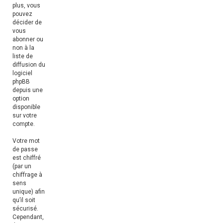
plus, vous
pouvez
décider de
vous
abonner ou
non à la
liste de
diffusion du
logiciel
phpBB
depuis une
option
disponible
sur votre
compte.
Votre mot
de passe
est chiffré
(par un
chiffrage à
sens
unique) afin
qu’il soit
sécurisé.
Cependant,