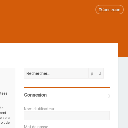
Connexion
Rechercher
Recherche ava
ctées
Connexion
 de
Nom d’utilisateur :
nent
ie sera
fort de
Mot de passe :