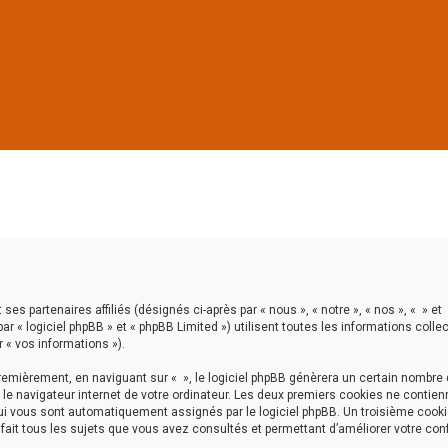
ses partenaires affiliés (désignés ci-après par « nous », « notre », « nos », « » et
ar « logiciel phpBB » et « phpBB Limited ») utilisent toutes les informations colle
r « vos informations »).
emièrement, en naviguant sur « », le logiciel phpBB génèrera un certain nombre
 le navigateur internet de votre ordinateur. Les deux premiers cookies ne contien
 qui vous sont automatiquement assignés par le logiciel phpBB. Un troisième cook
e fait tous les sujets que vous avez consultés et permettant d’améliorer votre con