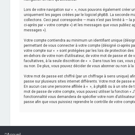
Lors de votre navigation sur « », nous pouvons également créer u
uniquement les pages créées par le logiciel phpBB. La seconde m
collectons. Ceci peut correspondre — mais n’est pas limité à — la 
ci-après par « votre compte ») et les messages que vous publiez apr
messages »).
Votre compte contiendra au minimum un identifiant unique (désigné
permettant de vous connecter à votre compte (désigné ci-après par
votre compte sur « » sont protégées par les lois de protection des
en-dehors de votre nom d’utilisateur, de votre mot de passe et de vo
facultatives, à la seule discrétion de « ». Dans tous les cas, vou
ou non. De plus, vous pouvez décider de vous abonner ou non à la l
Votre mot de passe est chiffré (par un chiffrage à sens unique) af
passe sur plusieurs sites internet différents. Votre mot de passe 
En aucun cas une personne affiliée à « », à phpBB ou à un site de 
mot de passe de votre compte, vous pouvez utiliser la fonction « J
fonctionnalité vous demandera de spécifier votre nom d’utilisateur
passe afin que vous puissiez reprendre le contrôle de votre compte
Accueil