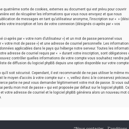
ne quatrième sorte de cookies, externes au document qui est prévu pour couvrir
anière est de récupérer les informations que vous nous envoyez et que nous
publication de messages en tant qu’utilisateur anonyme, l’inscription sur « » (dés
ès votre inscription et lors de votre connexion (désignés ci-après par « vos
 ci-après par « votre nom d’utilisateur ») et un mot de passe personnel vous
 « votre mot de passe ») et une adresse de courriel personnelle. Les information
 données applicables dans le pays qui héberge notre serveur. Toutes les informat
tre adresse de courriel requis par « » durant votre inscription, sont obligatoires 
s pouvez contrôler quelles informations de votre compte vous souhaitez rendre pu
iste de diffusion du logiciel phpBB depuis une option disponible sur votre compte
in qu’il soit sécurisé. Cependant, il est recommandé de ne pas utiliser le même m
est le moyen d’accès à votre compte sur « », veillez donc à le conservez précieu
tierce partie ne peut vous demander légitimement votre mot de passe. Si vous oub
’ai perdu mon mot de passe » qui est proposée par défaut sur le logiciel phpBB. C
 et votre adresse de courriel et le logiciel phpBB générera alors un nouveau mot 
.
Nous contacter
Conditions