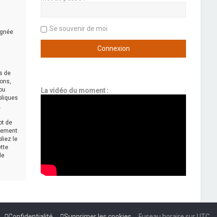
Se souvenir de moi
ignée
s de
ions,
ou
La vidéo du moment :
bliques
.
ot de
sement.
liez le
ette
de
Confidentialité
Supprimer les cookies
Fuseau horaire sur
UTC