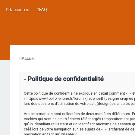
Raccourcis
FAQ
Accueil
- Politique de confidentialité
Cette politique de confidentialité explique en détail comment « » et 
« https://www.top-for-phone.fr/forum ») et phpBB (désigné ci-après p
lors des sessions d’utilisation de votre part (désignées ci-après pa
Vos informations sont collectées de deux manières différentes. Pr
cookies qui sont de petits fichiers téléchargés temporairement par
qu’un identifiant utilisateur et un identifiant anonyme de session
créé lors de votre navigation sur les sujets de « », archivant de c
navigation en tant qu’utilisateur.