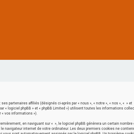
ses partenaires affiliés (désignés ci-après par « nous », « notre », « nos », « » et
ar « logiciel phpBB » et « phpBB Limited ») utilisent toutes les informations colle
r « vos informations »).
emièrement, en naviguant sur « », le logiciel phpBB génèrera un certain nombre
 le navigateur internet de votre ordinateur. Les deux premiers cookies ne contien
 qui vous sont automatiquement assignés par le logiciel phpBB. Un troisième cook