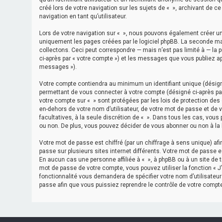
créé lors de votre navigation sur les sujets de « », archivant de c
navigation en tant qu’utilisateur.
Lors de votre navigation sur « », nous pouvons également créer u
uniquement les pages créées par le logiciel phpBB. La seconde m
collectons. Ceci peut correspondre — mais n’est pas limité à — la 
ci-après par « votre compte ») et les messages que vous publiez apr
messages »).
Votre compte contiendra au minimum un identifiant unique (désigné
permettant de vous connecter à votre compte (désigné ci-après par
votre compte sur « » sont protégées par les lois de protection des
en-dehors de votre nom d’utilisateur, de votre mot de passe et de vo
facultatives, à la seule discrétion de « ». Dans tous les cas, vou
ou non. De plus, vous pouvez décider de vous abonner ou non à la l
Votre mot de passe est chiffré (par un chiffrage à sens unique) af
passe sur plusieurs sites internet différents. Votre mot de passe 
En aucun cas une personne affiliée à « », à phpBB ou à un site de 
mot de passe de votre compte, vous pouvez utiliser la fonction « J
fonctionnalité vous demandera de spécifier votre nom d’utilisateur
passe afin que vous puissiez reprendre le contrôle de votre compte