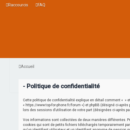
Raccourcis
FAQ
Accueil
- Politique de confidentialité
Cette politique de confidentialité explique en détail comment « » et 
« https://www.top-for-phone.fr/forum ») et phpBB (désigné ci-après p
lors des sessions d’utilisation de votre part (désignées ci-après pa
Vos informations sont collectées de deux manières différentes. Pr
cookies qui sont de petits fichiers téléchargés temporairement par
qu’un identifiant utilisateur et un identifiant anonyme de session