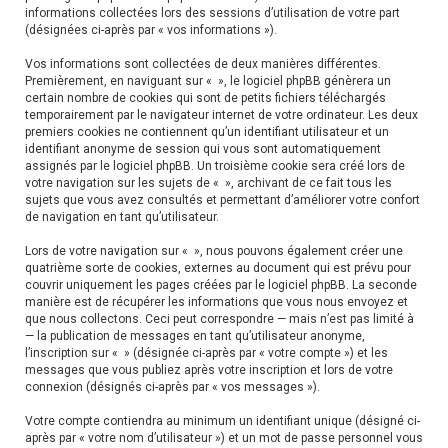
h
informations collectées lors des sessions d’utilisation de votre part
(désignées ci-après par « vos informations »).
e
Vos informations sont collectées de deux manières différentes.
r
Premièrement, en naviguant sur « », le logiciel phpBB génèrera un
certain nombre de cookies qui sont de petits fichiers téléchargés
temporairement par le navigateur internet de votre ordinateur. Les deux
premiers cookies ne contiennent qu’un identifiant utilisateur et un
identifiant anonyme de session qui vous sont automatiquement
assignés par le logiciel phpBB. Un troisième cookie sera créé lors de
votre navigation sur les sujets de « », archivant de ce fait tous les
sujets que vous avez consultés et permettant d’améliorer votre confort
de navigation en tant qu’utilisateur.
Lors de votre navigation sur « », nous pouvons également créer une
quatrième sorte de cookies, externes au document qui est prévu pour
couvrir uniquement les pages créées par le logiciel phpBB. La seconde
manière est de récupérer les informations que vous nous envoyez et
que nous collectons. Ceci peut correspondre — mais n’est pas limité à
— la publication de messages en tant qu’utilisateur anonyme,
l’inscription sur « » (désignée ci-après par « votre compte ») et les
messages que vous publiez après votre inscription et lors de votre
connexion (désignés ci-après par « vos messages »).
Votre compte contiendra au minimum un identifiant unique (désigné ci-
après par « votre nom d’utilisateur ») et un mot de passe personnel vous