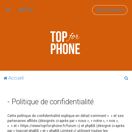
FAQ
Connexion
R
Accueil
e
c
- Politique de confidentialité
h
e
Cette politique de confidentialité explique en détail comment « » et ses
r
partenaires affiliés (désignés ci-après par « nous », « notre », « nos »,
« » et « https://www.top-for-phone.fr/forum ») et phpBB (désigné ci-après
c
par « logiciel phpBB » et « phpBB Limited ») utilisent toutes les