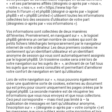
r
« » et ses partenaires affiliés (désignés ci-après par « nous »,
« notre », « nos », « » et « https://www.top-for-
c
phone.fr/forum ») et phpBB (désigné ci-après par « logiciel
h
phpBB » et « phpBB Limited ») utilisent toutes les informations
collectées lors des sessions d’utilisation de votre part
e
(désignées ci-après par « vos informations »).
r
Vos informations sont collectées de deux manières
différentes. Premièrement, en naviguant sur « », le logiciel
phpBB génèrera un certain nombre de cookies qui sont de
petits fichiers téléchargés temporairement par le navigateur
internet de votre ordinateur. Les deux premiers cookies ne
contiennent qu’un identifiant utilisateur et un identifiant
anonyme de session qui vous sont automatiquement assignés
par le logiciel phpBB. Un troisième cookie sera créé lors de
votre navigation sur les sujets de « », archivant de ce fait tous
les sujets que vous avez consultés et permettant d’améliorer
votre confort de navigation en tant qu’utilisateur.
Lors de votre navigation sur « », nous pouvons également
créer une quatrième sorte de cookies, externes au document
qui est prévu pour couvrir uniquement les pages créées par le
logiciel phpBB. La seconde manière est de récupérer les
informations que vous nous envoyez et que nous collectons.
Ceci peut correspondre — mais n’est pas limité à — la
publication de messages en tant qu’utilisateur anonyme,
l’inscription sur « » (désignée ci-après par « votre compte ») et
les messages que vous publiez après votre inscription et lors