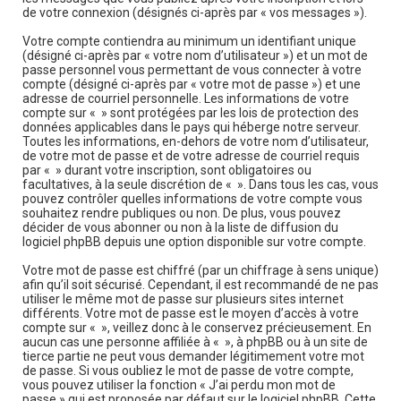
de votre connexion (désignés ci-après par « vos messages »).
Votre compte contiendra au minimum un identifiant unique
(désigné ci-après par « votre nom d’utilisateur ») et un mot de
passe personnel vous permettant de vous connecter à votre
compte (désigné ci-après par « votre mot de passe ») et une
adresse de courriel personnelle. Les informations de votre
compte sur « » sont protégées par les lois de protection des
données applicables dans le pays qui héberge notre serveur.
Toutes les informations, en-dehors de votre nom d’utilisateur,
de votre mot de passe et de votre adresse de courriel requis
par « » durant votre inscription, sont obligatoires ou
facultatives, à la seule discrétion de « ». Dans tous les cas, vous
pouvez contrôler quelles informations de votre compte vous
souhaitez rendre publiques ou non. De plus, vous pouvez
décider de vous abonner ou non à la liste de diffusion du
logiciel phpBB depuis une option disponible sur votre compte.
Votre mot de passe est chiffré (par un chiffrage à sens unique)
afin qu’il soit sécurisé. Cependant, il est recommandé de ne pas
utiliser le même mot de passe sur plusieurs sites internet
différents. Votre mot de passe est le moyen d’accès à votre
compte sur « », veillez donc à le conservez précieusement. En
aucun cas une personne affiliée à « », à phpBB ou à un site de
tierce partie ne peut vous demander légitimement votre mot
de passe. Si vous oubliez le mot de passe de votre compte,
vous pouvez utiliser la fonction « J’ai perdu mon mot de
passe » qui est proposée par défaut sur le logiciel phpBB. Cette