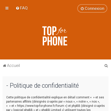
FAQ
Connexion
R
Accueil
e
c
- Politique de confidentialité
h
e
Cette politique de confidentialité explique en détail comment « » et ses
r
partenaires affiliés (désignés ci-après par « nous », « notre », « nos »,
« » et « https://www.top-for-phone.fr/forum ») et phpBB (désigné ci-après
c
par « logiciel phpBB » et « phpBB Limited ») utilisent toutes les