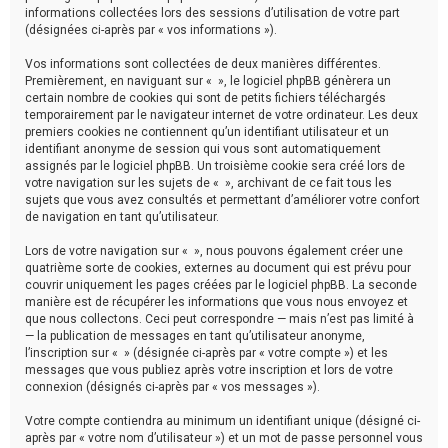
h
informations collectées lors des sessions d’utilisation de votre part
(désignées ci-après par « vos informations »).
e
Vos informations sont collectées de deux manières différentes.
r
Premièrement, en naviguant sur « », le logiciel phpBB génèrera un
certain nombre de cookies qui sont de petits fichiers téléchargés
temporairement par le navigateur internet de votre ordinateur. Les deux
premiers cookies ne contiennent qu’un identifiant utilisateur et un
identifiant anonyme de session qui vous sont automatiquement
assignés par le logiciel phpBB. Un troisième cookie sera créé lors de
votre navigation sur les sujets de « », archivant de ce fait tous les
sujets que vous avez consultés et permettant d’améliorer votre confort
de navigation en tant qu’utilisateur.
Lors de votre navigation sur « », nous pouvons également créer une
quatrième sorte de cookies, externes au document qui est prévu pour
couvrir uniquement les pages créées par le logiciel phpBB. La seconde
manière est de récupérer les informations que vous nous envoyez et
que nous collectons. Ceci peut correspondre — mais n’est pas limité à
— la publication de messages en tant qu’utilisateur anonyme,
l’inscription sur « » (désignée ci-après par « votre compte ») et les
messages que vous publiez après votre inscription et lors de votre
connexion (désignés ci-après par « vos messages »).
Votre compte contiendra au minimum un identifiant unique (désigné ci-
après par « votre nom d’utilisateur ») et un mot de passe personnel vous