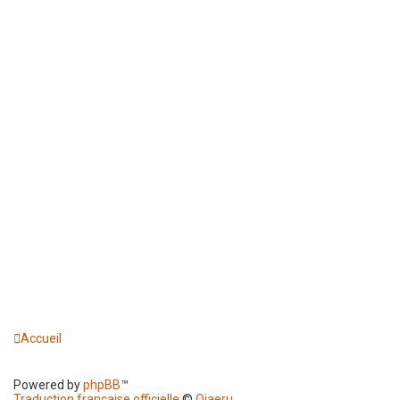
Accueil
Powered by
phpBB
™
Traduction française officielle
©
Qiaeru