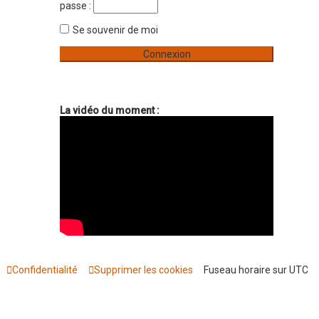
passe :
v
e
a
n
Se souvenir de moi
r
c
é
e
La vidéo du moment :
Confidentialité
Supprimer les cookies
Fuseau horaire sur
UTC