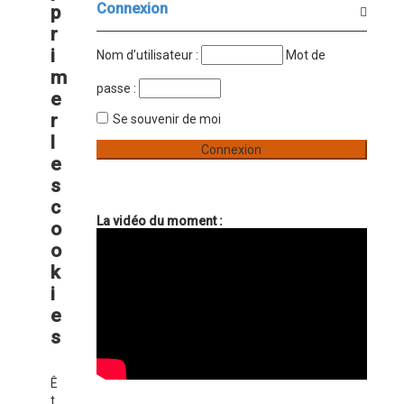
Connexion
p
r
r
c
i
Nom d’utilisateur :
Mot de
h
m
e
passe :
e
r
r
Se souvenir de moi
l
e
s
c
La vidéo du moment :
o
o
k
i
e
s
Ê
t